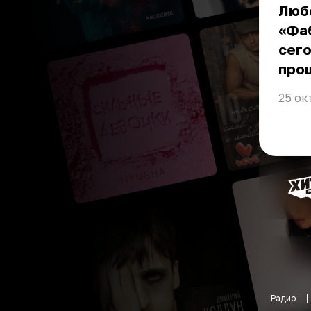
Любо
«Фаб
сего
про
25 ок
Радио