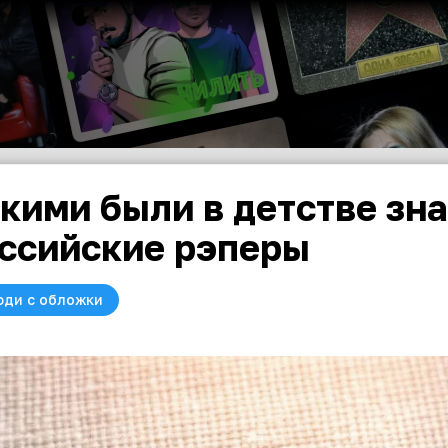
кими были в детстве зн
ссийские рэперы
юди с обложки