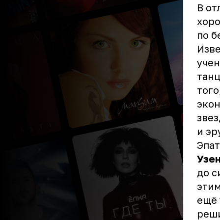
В от
хоро
по б
Изве
учен
танц
того
экон
звез
и эр
Эпа
Узе
до с
этим
ещё 
реши