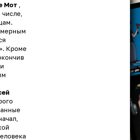
е Мот
,
 числе,
цам.
римерным
ся
». Кроме
окончив
ги
им
сей
рого
санные
начал,
кой
человека