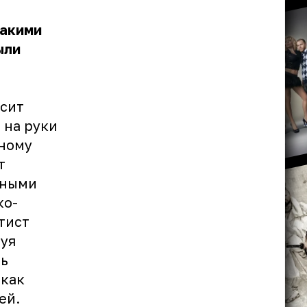
такими
ыли
осит
 на руки
нному
т
нными
ко-
тист
уя
ть
 как
ей.