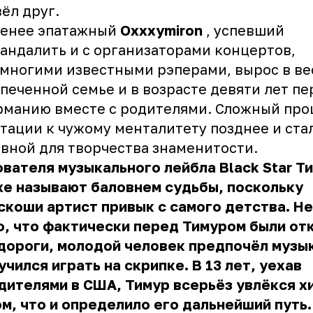
ёл друг.
менее эпатажный
Oxxxymiron
, успевший
андалить и с организаторами концертов,
 многими известными рэперами, вырос в ве
печенной семье и в возрасте девяти лет пе
рманию вместе с родителями. Сложный про
тации к чужому менталитету позднее и ста
вной для творчества знаменитости.
вателя музыкального лейбла Black Star Т
е называют баловнем судьбы, поскольку
скоши артист привык с самого детства. Н
о, что фактически перед Тимуром были о
дороги, молодой человек предпочёл музы
учился играть на скрипке. В 13 лет, уехав
дителями в США, Тимур всерьёз увлёкся х
м, что и определило его дальнейший путь.