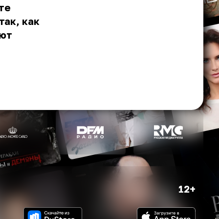
те
так, как
ают
12+