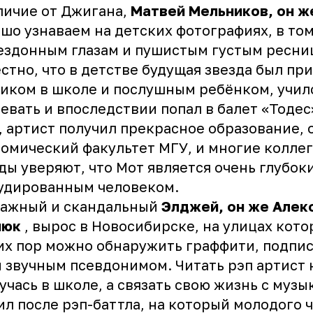
личие от Джигана,
Матвей Мельников, он ж
шо узнаваем на детских фотографиях, в том
ездонным глазам и пушистым густым ресни
стно, что в детстве будущая звезда был п
иком в школе и послушным ребёнком, учил
евать и впоследствии попал в балет «Тодес
, артист получил прекрасное образование, 
омический факультет МГУ, и многие колле
ды уверяют, что Мот является очень глубок
удированным человеком.
тажный и скандальный
Элджей, он же Алек
нюк
, вырос в Новосибирске, на улицах кото
их пор можно обнаружить граффити, подпи
 звучным псевдонимом. Читать рэп артист 
учась в школе, а связать свою жизнь с музы
л после рэп-баттла, на который молодого 