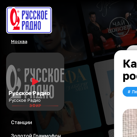
Москва
Ка
ро
#
Л
Русское Радио
Русское Радио
ЭФИР
Станции
Золотой Граммофон