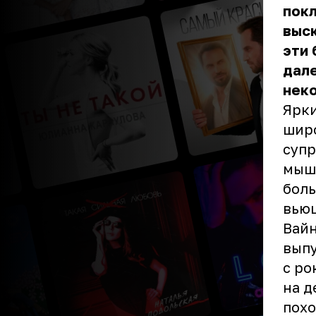
пок
выск
эти 
дале
неко
Ярки
широ
супр
мыше
боль
вьющ
Вайн
выпу
с ро
на д
похо