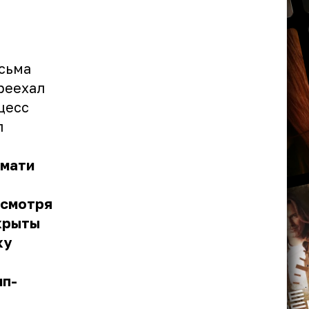
сьма
реехал
цесс
л
имати
есмотря
ткрыты
ку
ип-