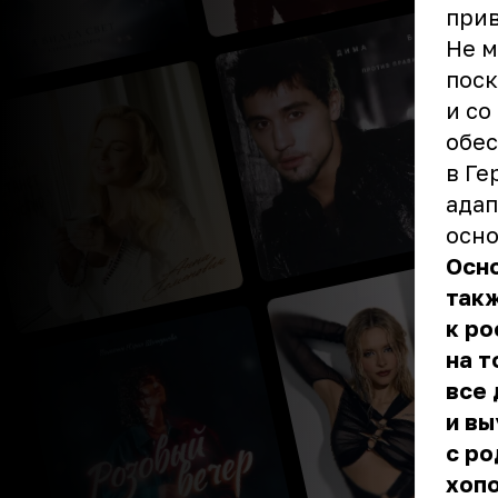
прив
Не 
поск
и со
обес
в Ге
адап
осно
Осно
такж
к ро
на т
все 
и вы
с ро
хопо