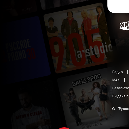
Радио
MAX
Результа
Выдача п
©
"
Русск