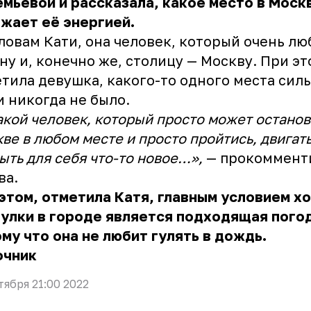
мьевой и рассказала, какое место в Моск
жает её энергией.
ловам Кати, она человек, который очень лю
ну и, конечно же, столицу — Москву. При эт
тила девушка, какого-то одного места силы
и никогда не было.
акой человек, который просто может останов
ве в любом месте и просто пройтись, двигать
ыть для себя что-то новое…»,
— прокоммент
ва.
этом, отметила Катя, главным условием х
улки в городе является подходящая пого
му что она не любит гулять в дождь.
очник
тября 21:00 2022