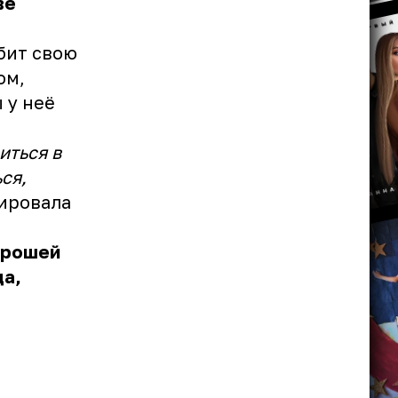
ве
бит свою
ом,
 у неё
иться в
ся,
ировала
орошей
да,