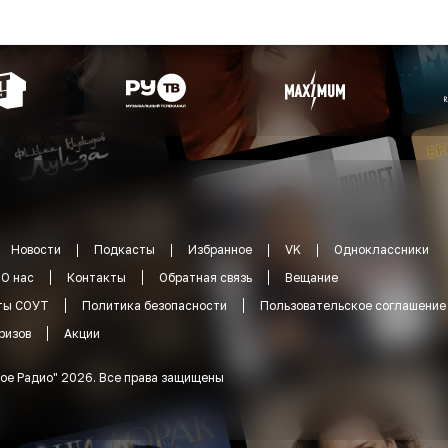
Новости
Подкасты
Избранное
VK
Одноклассники
О нас
Контакты
Обратная связь
Вещание
ты СОУТ
Политика безопасности
Пользовательское соглашение
ризов
Акции
ое Радио
"
2026
.
Все права защищены