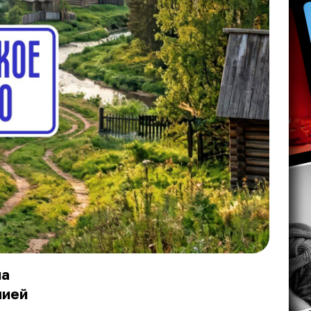
на
лией