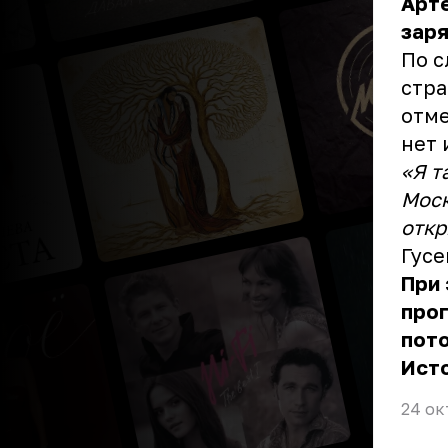
Арте
заря
По с
стра
отме
нет 
«Я т
Моск
откр
Гусе
При 
прог
пото
Ист
24 ок