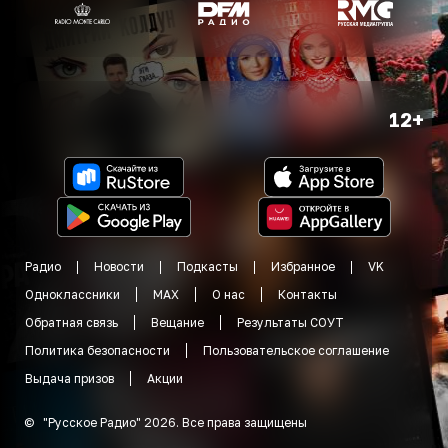
12+
Радио
Новости
Подкасты
Избранное
VK
Одноклассники
MAX
О нас
Контакты
Обратная связь
Вещание
Результаты СОУТ
Политика безопасности
Пользовательское соглашение
Выдача призов
Акции
©
"
Русское Радио
"
2026
.
Все права защищены