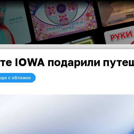
те IOWA подарили путе
юди с обложки