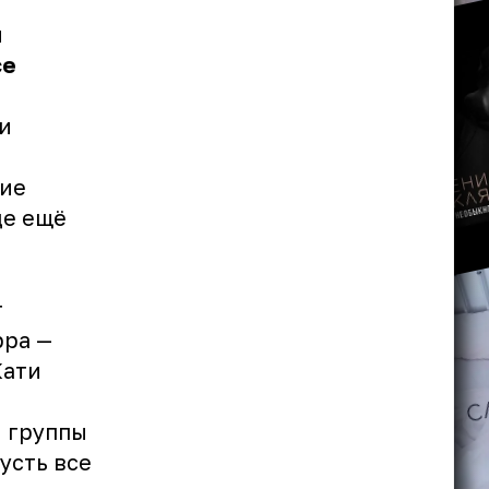
я
се
и
вие
де ещё
т
рра —
Кати
 группы
усть все