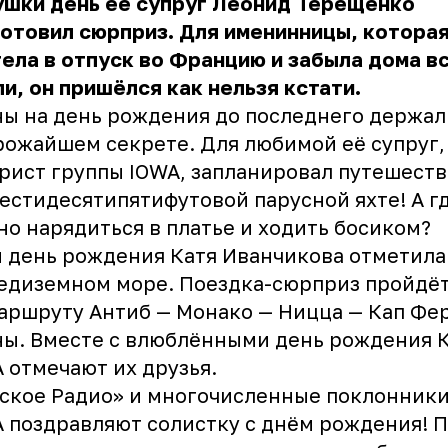
ушки день её супруг Леонид Терещенко
отовил сюрприз. Для именинницы, котора
ела в отпуск во Францию и забыла дома в
и, он пришёлся как нельзя кстати.
ы на день рождения до последнего держал
рожайшем секрете. Для любимой её супруг,
рист группы IOWA, запланировал путешест
естидесятипятифутовой парусной яхте! А г
о нарядиться в платье и ходить босиком?
 день рождения Катя Иванчикова отметила
едиземном море. Поездка-сюрприз пройдё
аршруту Антиб — Монако — Ницца — Кап Фе
ы. Вместе с влюблёнными день рождения 
 отмечают их друзья.
ское Радио» и многочисленные поклонники
 поздравляют солистку с днём рождения! П