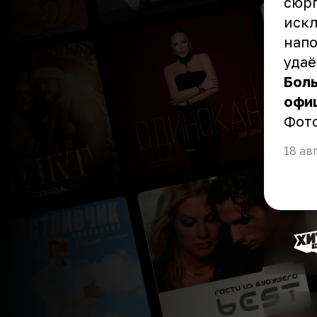
сюрп
искл
напо
удаё
Бол
офи
Фот
18 ав