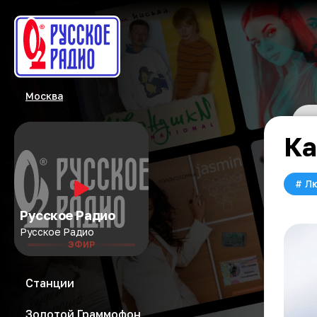
Москва
Ка
#
Л
Русское Радио
Русское Радио
ЭФИР
Станции
Золотой Граммофон