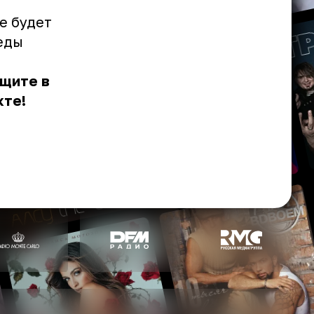
е будет
еды
ищите
в
кте
!