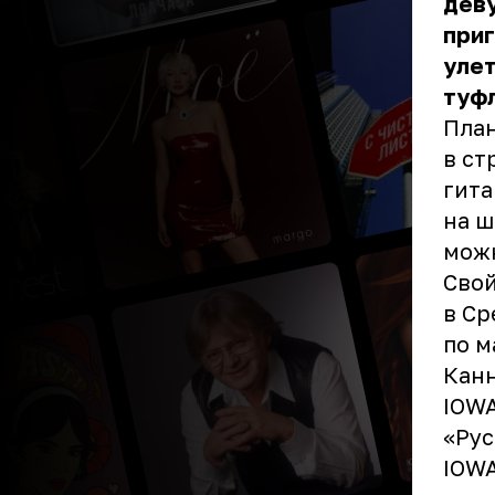
дев
приг
улет
туфл
План
в ст
гита
на ш
можн
Свой
в Ср
по м
Канн
IOWA
«Рус
IOWA