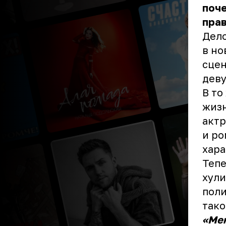
поче
прав
Дело
в но
сцен
деву
В то
жизн
актр
и ро
хара
Тепе
хули
поли
тако
«Мен