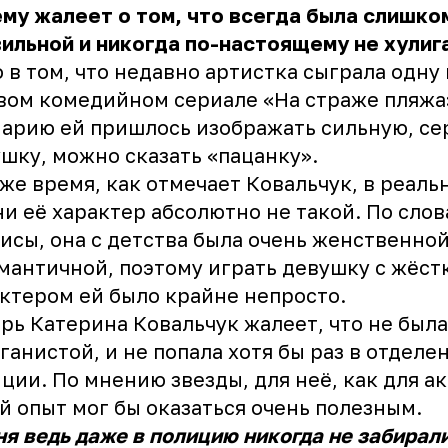
му жалеет о том, что всегда была слишко
ильной и никогда по-настоящему не хулиг
 в том, что недавно артистка сыграла одну
вом комедийном сериале «На страже пляжа
арию ей пришлось изображать сильную, се
шку, можно сказать «пацанку».
 же время, как отмечает Ковальчук, в реаль
и её характер абсолютно не такой. По сло
исы, она с детства была очень женственной
мантичной, поэтому играть девушку с жёст
ктером ей было крайне непросто.
рь Катерина Ковальчук жалеет, что не была
ганистой, и не попала хотя бы раз в отделе
ции. По мнению звезды, для неё, как для а
й опыт мог бы оказаться очень полезным.
я ведь даже в полицию никогда не забирали