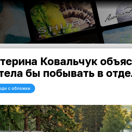
терина Ковальчук объяс
тела бы побывать в отд
юди с обложки