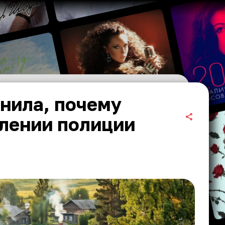
нила, почему
елении полиции