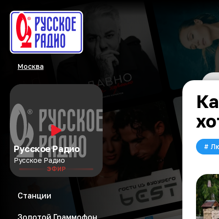
Москва
Ка
хо
#
Л
Русское Радио
Русское Радио
ЭФИР
Станции
Золотой Граммофон