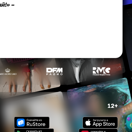
й!» –
12+