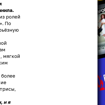
м
анила.
 из ролей
». По
рьёзную
ной
вам
, мягкой
ким
 более
ние
ктрисы,
, и я