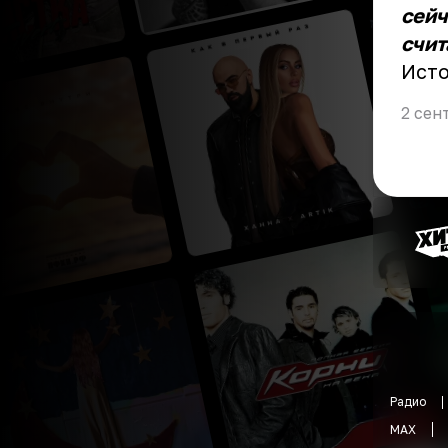
сейч
счит
Ист
2 сен
Радио
MAX