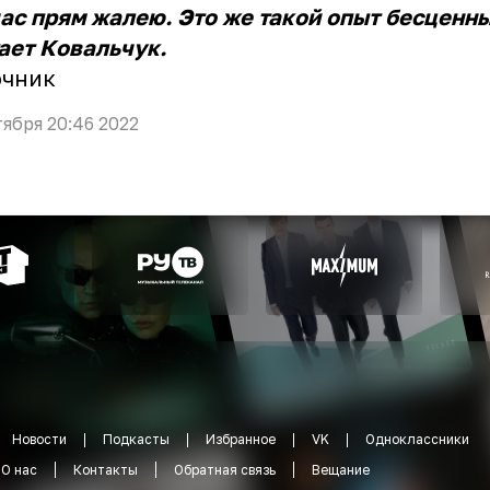
ас прям жалею. Это же такой опыт бесценны
ает Ковальчук.
очник
тября 20:46 2022
Новости
Подкасты
Избранное
VK
Одноклассники
О нас
Контакты
Обратная связь
Вещание