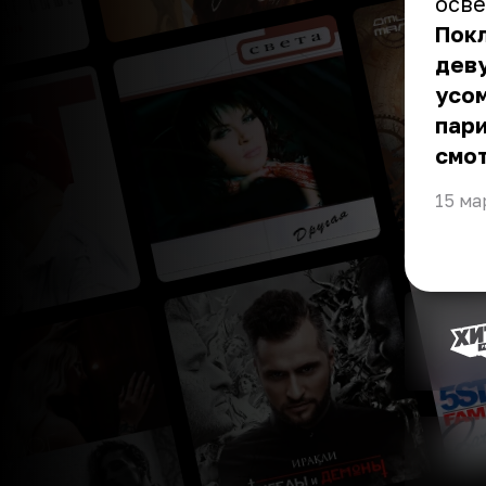
осв
Покл
деву
усом
пари
смот
15 ма