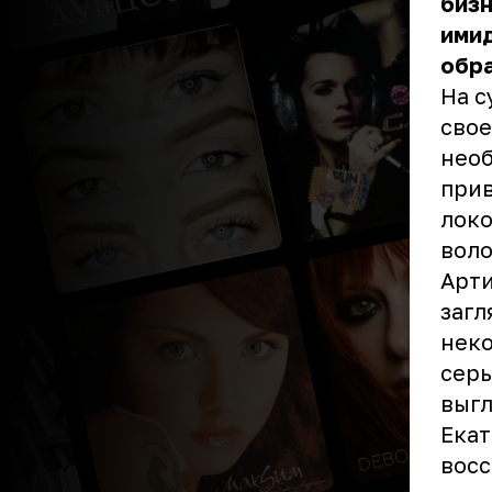
бизн
имид
обра
На с
свое
необ
прив
локо
воло
Арти
загл
неко
серь
выгл
Екат
вос