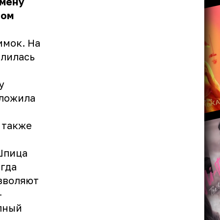
смену
вом
имок. На
елилась
у
уложила
 также
Шпица
егда
озволяют
–
пный