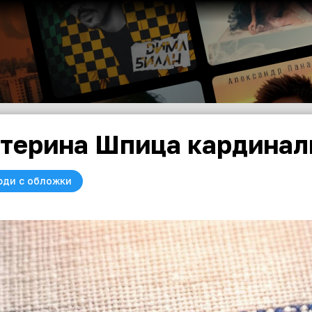
терина Шпица кардинал
юди с обложки