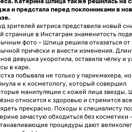
еса.
Катерина Шпица
также решилась на 
жа и предстала перед поклонниками в но
зе.
уд зрителей актриса представила новый сн
й странице в Инстаграм знаменитость под
ычным фото – Шпица решила отказаться от
ычной причёски и внести изменения. Длин
нов девушка укоротила, оставила чёлку и 
сы в каре.
стка побывала не только у парикмахера, но
янула и к косметологу, который совершил
торые манипуляции с кожей лица звезды. 
ёзно относится к здоровью и стремится вс
ядеть прекрасно. Походы к специалисту п
ерине зачастую обходиться без косметики 
станавливающие процедуры дают великоле