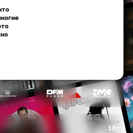
что
многие
это
сно
12+