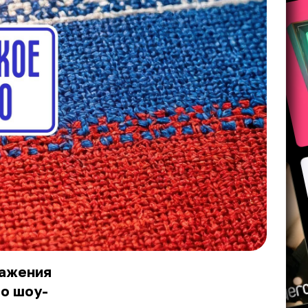
ражения
го шоу-