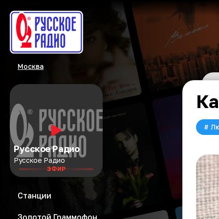
Москва
Ка
#
Л
Русское Радио
Русское Радио
ЭФИР
Станции
Золотой Граммофон