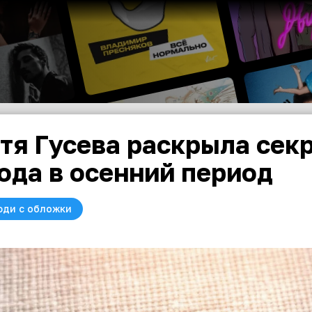
тя Гусева раскрыла сек
ода в осенний период
юди с обложки