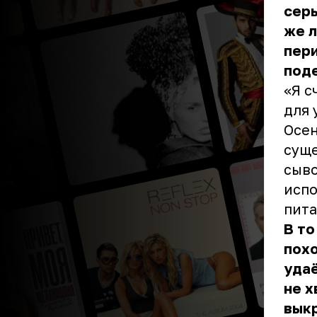
серь
же л
пери
поде
«Я с
для 
Осен
сущ
сыво
испо
пита
В то
пох
удаё
не х
выкр