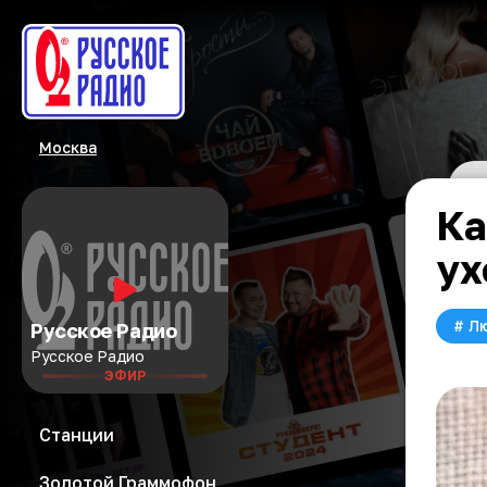
Москва
Ка
ух
#
Л
Русское Радио
Русское Радио
ЭФИР
Станции
Золотой Граммофон