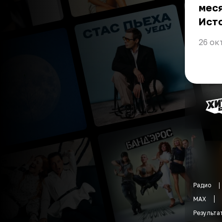
меся
Ист
26 ок
Радио
MAX
Результа