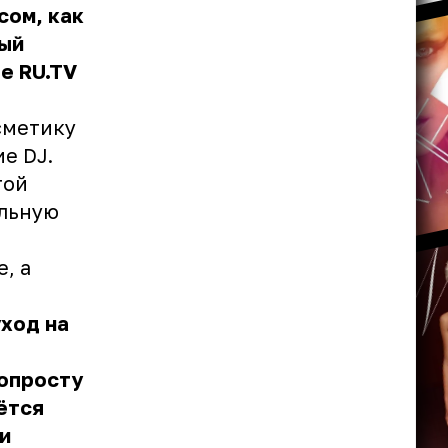
сом, как
ный
е RU.TV
сметику
е DJ.
той
ильную
, а
ход на
попросту
ётся
и