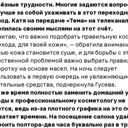
ёзные трудности. Многие задаются вопро
учше за собой ухаживать в этот переход
од. Катя на передаче «Тема» на телеканал
лилась своими мыслями на этот счёт.
читаю, что важно подобрать правильную ко
ухода, для твоей кожи», — обратила внимани
ью кожа становится суше, и для борьбы с э
ественной проблемой важно выбрать прав
ротку на основе масел. На ночь следует
льзовать в первую очередь не увлажняющие
тельные средства, подчеркнула Гусева.
 же время полностью заменить домашний у
оды к профессиональному косметологу не
тся, ведь из-за плотного графика на это 
ватает времени. На посещение салона уда
оить полтора-два часа буквально раз в тр