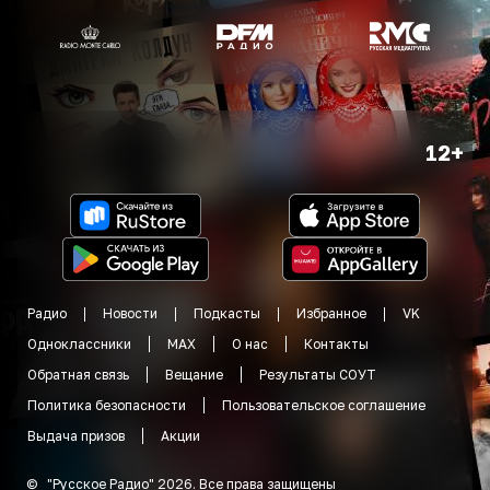
12+
Радио
Новости
Подкасты
Избранное
VK
Одноклассники
MAX
О нас
Контакты
Обратная связь
Вещание
Результаты СОУТ
Политика безопасности
Пользовательское соглашение
Выдача призов
Акции
©
"
Русское Радио
"
2026
.
Все права защищены