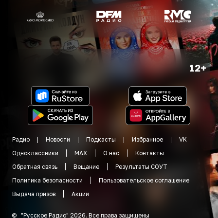
12+
Радио
Новости
Подкасты
Избранное
VK
Одноклассники
MAX
О нас
Контакты
Обратная связь
Вещание
Результаты СОУТ
Политика безопасности
Пользовательское соглашение
Выдача призов
Акции
©
"
Русское Радио
"
2026
.
Все права защищены