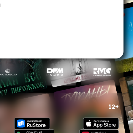
и
12+