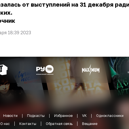
залась от выступлений на 31 декабря рад
ких.
очник
аря 18:39 2023
Новости
Подкасты
Избранное
VK
Одноклассники
О нас
Контакты
Обратная связь
Вещание