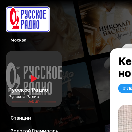
Москва
Ке
но
#
Л
Русское Радио
Русское Радио
ЭФИР
Станции
Золотой Граммофон