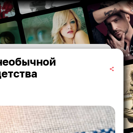
 необычной
детства