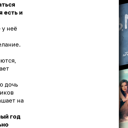
аться
 есть и
 у неё
елание.
яются,
ает
ю дочь
ников
ашает на
вый год
ьно