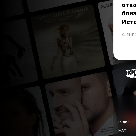
отка
близ
Ист
4 янв
Радио
MAX