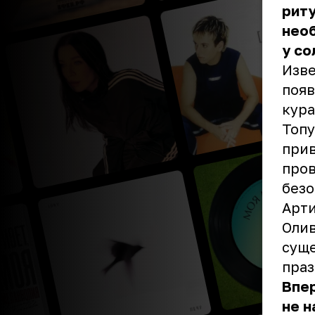
риту
необ
у со
Изве
появ
кура
Топу
прив
пров
безо
Арти
Олив
суще
праз
Впер
не н