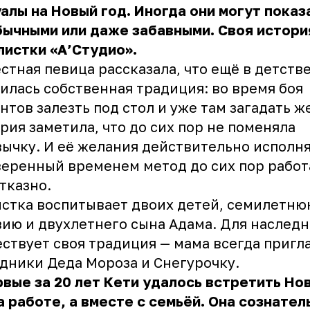
алы на Новый год. Иногда они могут показ
ычными или даже забавными. Своя история
листки «А’Студио».
стная певица рассказала, что ещё в детстве
илась собственная традиция: во время боя
нтов залезть под стол и уже там загадать ж
рия заметила, что до сих пор не поменяла
ычку. И её желания действительно исполн
еренный временем метод до сих пор работ
тказно.
стка воспитывает двоих детей, семилетню
ию и двухлетнего сына Адама. Для наслед
ствует своя традиция — мама всегда пригл
дники Деда Мороза и Снегурочку.
вые за 20 лет Кети удалось встретить Но
а работе, а вместе с семьёй. Она сознател