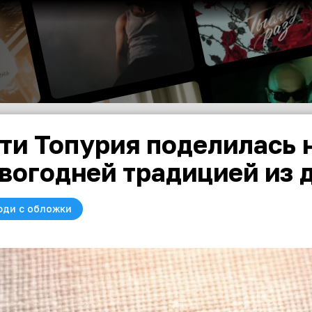
ти Топурия поделилась
вогодней традицией из 
юди с обложки