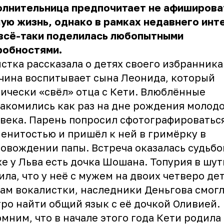
олнительница предпочитает не афиширова
ую жизнь, однако в рамках недавнего инт
 всё-таки поделилась любопытными
робностями.
стка рассказала о детях своего избранника
ина воспитывает сына Леонида, который
ически «свёл» отца с Кети. Влюблённые
акомились как раз на дне рождения молод
века. Парень попросил сфотографироваться
енитостью и пришёл к ней в гримёрку в
овождении папы. Встреча оказалась судьбо
е у Льва есть дочка Шошана. Топурия в шут
ила, что у неё с мужем на двоих четверо де
ам вокалистки, наследники Деньгова смог
ро найти общий язык с её дочкой Оливией.
мним, что в начале этого года Кети родила