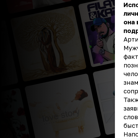
Исп
личн
она
под
Арти
Мужч
факт
позн
чело
знам
сопр
Такж
заяв
слов
быст
Напо