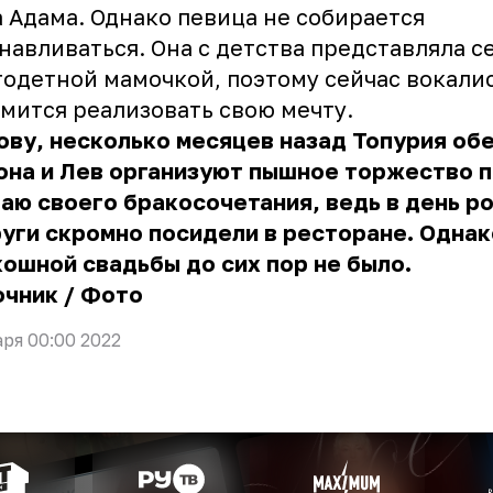
 Адама. Однако певица не собирается
навливаться. Она с детства представляла с
одетной мамочкой, поэтому сейчас вокали
мится реализовать свою мечту.
ову, несколько месяцев назад Топурия об
она и Лев организуют пышное торжество 
аю своего бракосочетания, ведь в день р
уги скромно посидели в ресторане. Однак
ошной свадьбы до сих пор не было.
очник
/
Фото
аря 00:00 2022