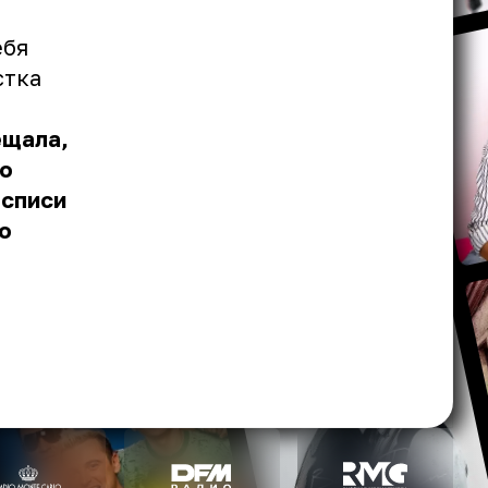
ебя
стка
ещала,
по
осписи
о