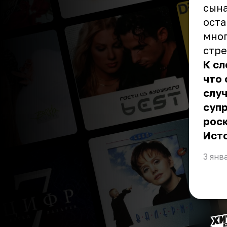
сына
оста
мног
стре
К сл
что 
случ
супр
роск
Ист
3 янв