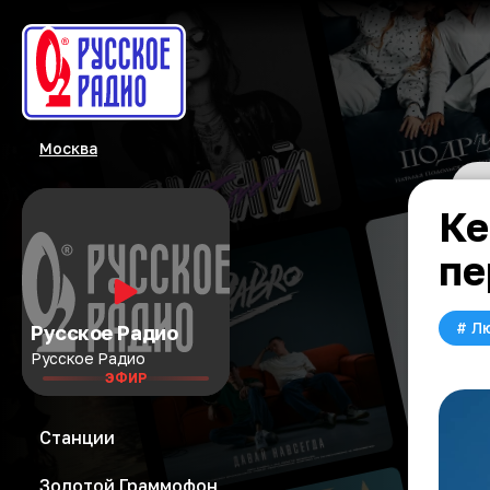
Москва
Ке
пе
#
Л
Русское Радио
Русское Радио
ЭФИР
Станции
Золотой Граммофон