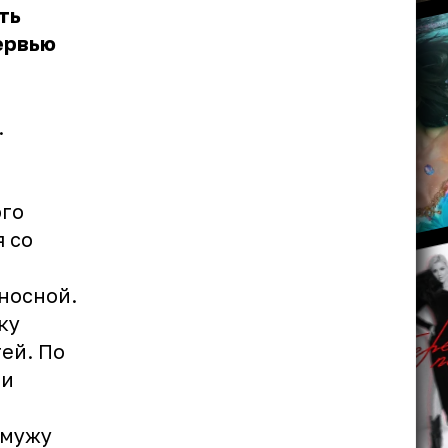
ть
ервью
.
ого
 со
носной.
ку
тей. По
ли
 мужу