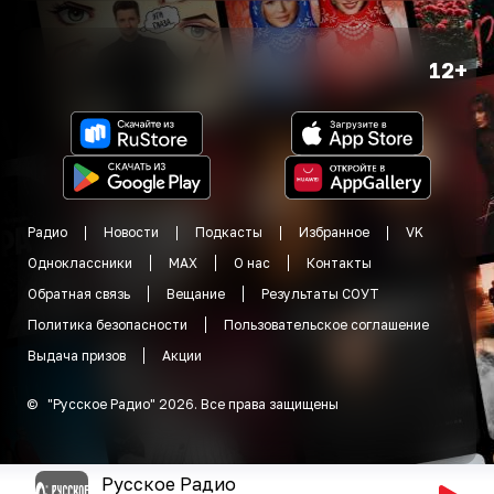
12+
Радио
Новости
Подкасты
Избранное
VK
Одноклассники
MAX
О нас
Контакты
Обратная связь
Вещание
Результаты СОУТ
Политика безопасности
Пользовательское соглашение
Выдача призов
Акции
©
"
Русское Радио
"
2026
.
Все права защищены
Русское Радио