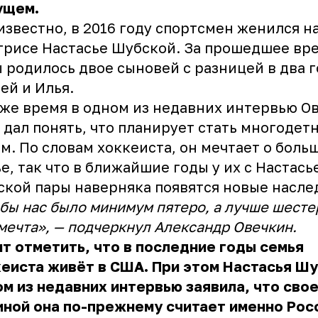
ущем.
известно, в 2016 году спортсмен женился н
трисе Настасье Шубской. За прошедшее вре
 родилось двое сыновей с разницей в два г
ей и Илья.
 же время в одном из недавних интервью О
 дал понять, что планирует стать многодет
м. По словам хоккеиста, он мечтает о боль
е, так что в ближайшие годы у их с Настась
кой пары наверняка появятся новые насле
бы нас было минимум пятеро, а лучше шесте
мечта», — подчеркнул Александр Овечкин.
т отметить, что в последние годы семья
еиста живёт в США. При этом Настасья Шу
м из недавних интервью заявила, что сво
ной она по-прежнему считает именно Рос