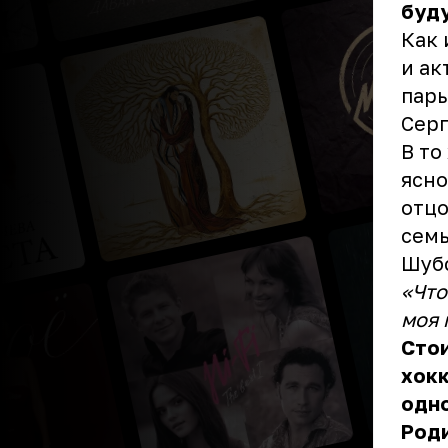
буд
Как 
и ак
пары
Серг
В то
ясно
отцо
семь
Шубс
«Что
моя 
Стои
хокк
одно
Роди