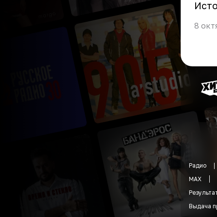
Ист
8 окт
Радио
MAX
Результа
Выдача п