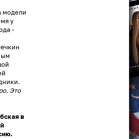
а модели
мя у
ода -
вечкин
ным
шой
ей
дники.
ро. Это
бская в
ей
сию.