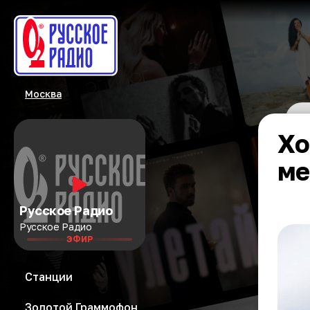
Москва
Хо
ме
Русское Радио
Русское Радио
ЭФИР
Станции
Золотой Граммофон