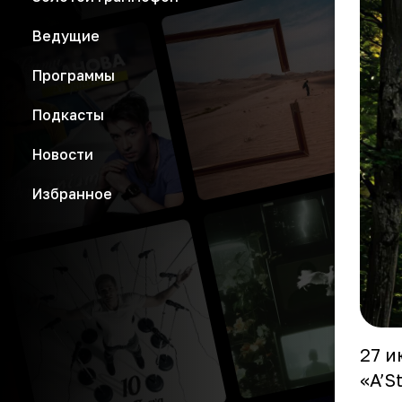
Ведущие
Программы
Подкасты
Новости
Избранное
27 и
«A’S