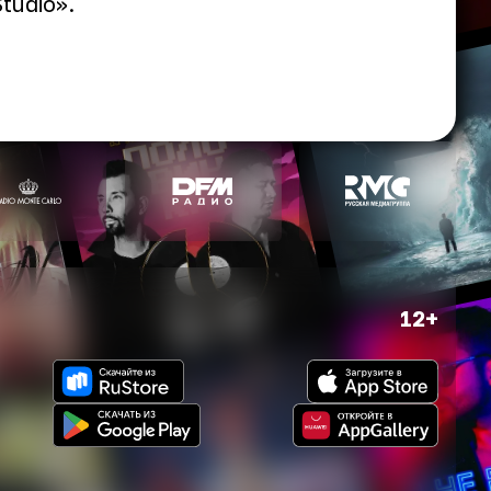
tudio».
12+