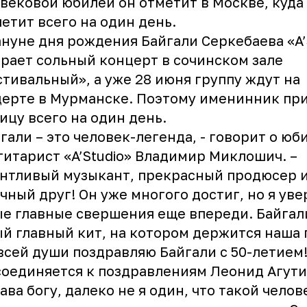
вековой юбилей он отметит в Москве, куда
етит всего на один день.
нуне дня рождения Байгали Серкебаева «A’
рает сольный концерт в сочинском зале
тивальный», а уже 28 июня группу ждут на
ерте в Мурманске. Поэтому именинник при
ицу всего на один день.
гали – это человек-легенда, - говорит о юб
гитарист
«A’Studio»
Владимир Миклошич. –
нтливый музыкант, прекрасный продюсер 
чный друг! Он уже многого достиг, но я уве
е главные свершения еще впереди. Байгали
й главный кит, на котором держится наша 
всей души поздравляю Байгали с 50-летием!
соединяется к поздравлениям
Леонид Агут
лава богу, далеко не я один, что такой челов