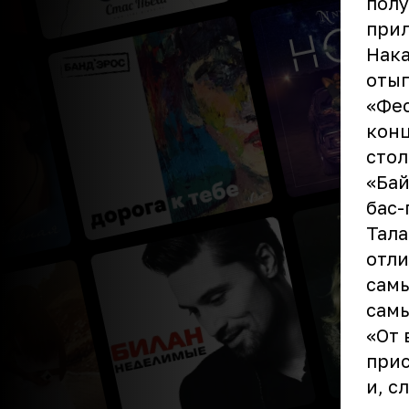
полу
прил
Нака
отыг
«Фес
конц
стол
«Бай
бас-
Тала
отли
самы
самы
«От 
при
и, с