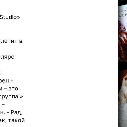
Studio»
летит в
иляре
и
рен –
 – это
группа!»
 –
ин
. - Рад,
ек, такой