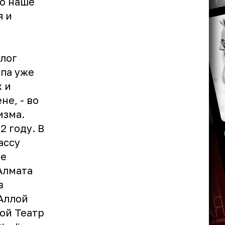
то наше
я и
олог
ппа уже
 и
е, - во
изма.
2 году. В
ассу
ле
«Алмата
в
Аллой
вой Театр