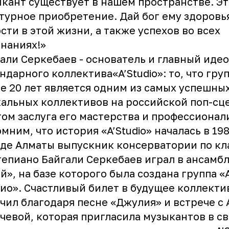
кант существует в нашем пространстве. Э
турное приобретение. Дай бог ему здоровь
сти в этой жизни, а также успехов во всех
наниях!»
али Серкебаев - основатель и главный иде
ндарного коллектива«A’Studio»: то, что гру
е 20 лет является одним из самых успешных
альных коллективов на российской поп-сцен
ом заслуга его мастерства и профессионал
мним, что история «A’Studio» началась в 198
де Алматы выпускник консерватории по кл
епиано Байгали Серкебаев играл в ансамб
й», на базе которого была создана группа 
ио». Счастливый билет в будущее коллекти
чил благодаря песне «Джулия» и встрече с
ачевой
, которая пригласила музыкантов в с