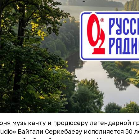
юня музыканту и продюсеру легендарной г
tudio» Байгали Серкебаеву исполняется 50 л