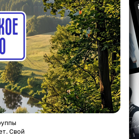
руппы
ет. Свой