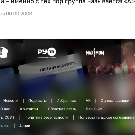
и – именно с тех пор группа называется «A’S
ня 00:00 2008
Новости
Подкасты
Избранное
VK
Одноклассники
О нас
Контакты
Обратная связь
Вещание
ты СОУТ
Политика безопасности
Пользовательское соглашение
ризов
Акции