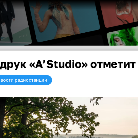
друк «A’Studio» отмети
вости радиостанции