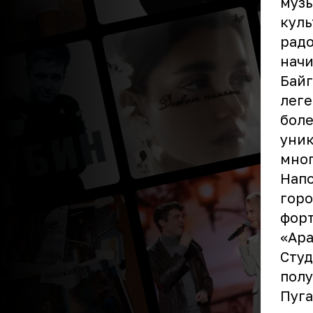
музы
куль
радо
начи
Байг
леге
боле
уник
мног
Напо
горо
форт
«Ара
Студ
полу
Пуг