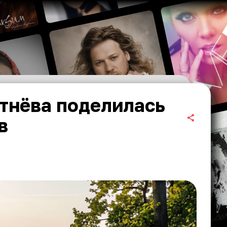
тнёва поделилась
в