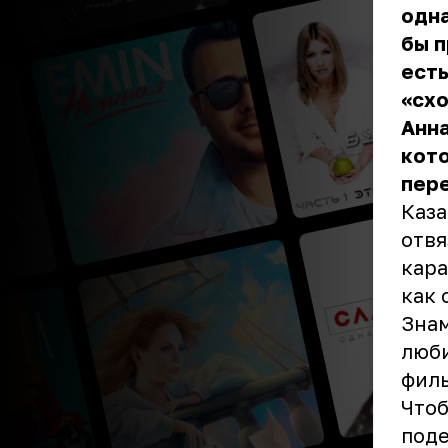
одна
бы п
есть
«схо
Анна
кото
пере
Каза
отвя
кара
как 
Знам
люби
филь
Чтоб
поде