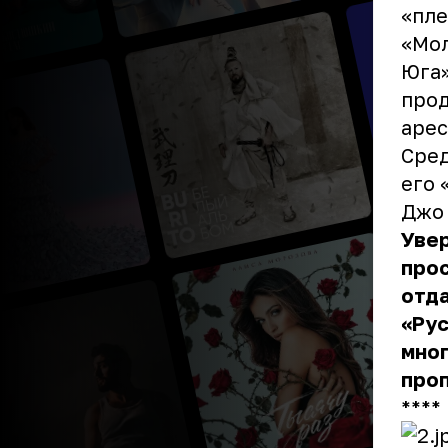
«пле
«Мол
Юга»
прод
арес
Сред
его 
Джо 
Увер
про
отда
«Рус
мног
проп
** **