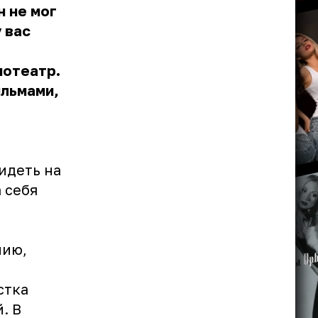
н не мог
 вас
нотеатр.
ильмами,
идеть на
 себя
нию,
стка
. В