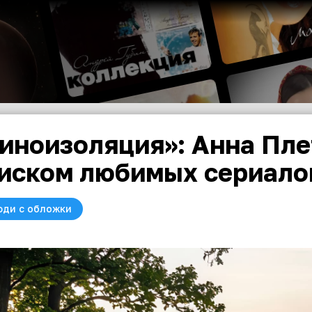
иноизоляция»: Анна Пле
иском любимых сериало
юди с обложки