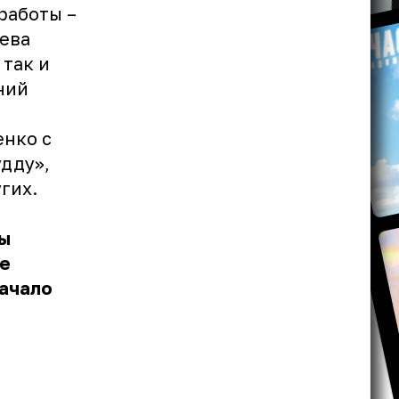
работы –
лева
так и
ний
енко с
удду»,
гих.
бы
те
Начало