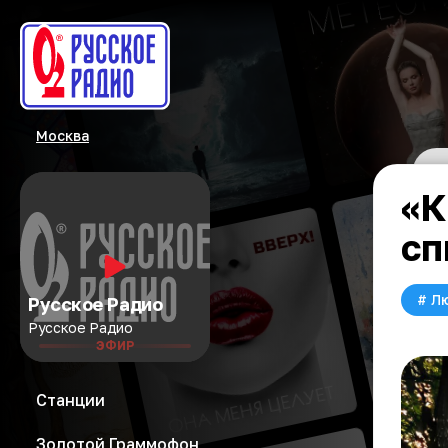
Москва
«К
сп
#
Л
Русское Радио
Русское Радио
ЭФИР
Станции
Золотой Граммофон