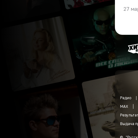
27 ма
Радио
MAX
Результа
Выдача п
©
"
Русск