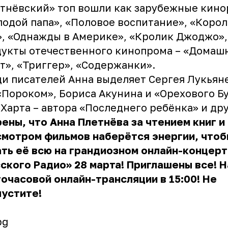
тнёвский» топ вошли как зарубежные кино
одой папа», «Половое воспитание», «Коро
, «Однажды в Америке», «Кролик Джоджо», 
укты отечественного кинопрома – «Домаш
т», «Триггер», «Содержанки».
и писателей Анна выделяет Сергея Лукьян
«Пороком», Бориса Акунина и «Орехового Б
Харта – автора «Последнего ребёнка» и дру
ены, что Анна Плетнёва за чтением книг и
смотром фильмов наберётся энергии, что
ть её всю на грандиозном онлайн-концер
ского Радио» 28 марта! Приглашены все! 
очасовой онлайн-трансляции в 15:00! Не
устите!