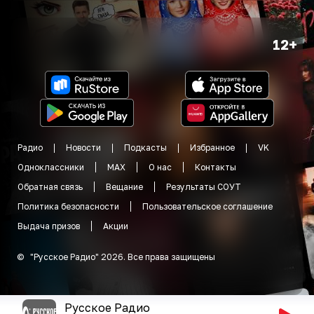
12+
Радио
Новости
Подкасты
Избранное
VK
Одноклассники
MAX
О нас
Контакты
Обратная связь
Вещание
Результаты СОУТ
Политика безопасности
Пользовательское соглашение
Выдача призов
Акции
©
"
Русское Радио
"
2026
.
Все права защищены
Русское Радио