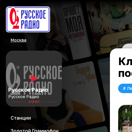
Москва
Кл
по
#
Л
Русское Радио
Русское Радио
ЭФИР
Станции
Золотой Граммофон