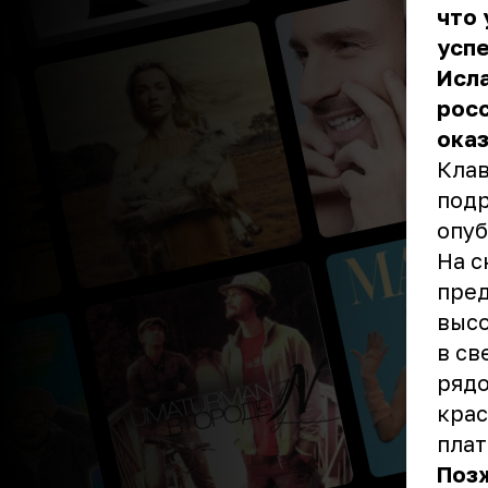
что 
успе
Исла
росс
оказ
Клав
подр
опуб
На с
пред
высо
в св
рядо
крас
плат
Позж