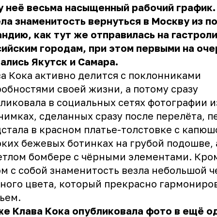
у неё весьма насыщенный рабочий график.
ла знаменитость вернуться в Москву из п
ндию, как тут же отправилась на гастроли
ийским городам, при этом первыми на оч
ались Якутск и Самара.
а Кока активно делится с поклонниками
обностями своей жизни, а потому сразу
ликовала в социальных сетях фотографии и
нимках, сделанных сразу после перелёта, п
стала в красном платье-толстовке с капюш
ких бежевых ботинках на грубой подошве, 
етлом бомбере с чёрными элементами. Кром
м с собой знаменитость везла небольшой 
ного цвета, который прекрасно гармониров
ьем.
е Клава Кока опубликовала фото в ещё о