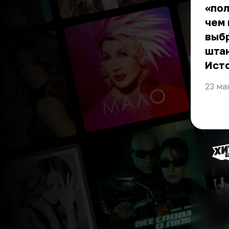
«пол
чем
выб
штан
Ист
23 ма