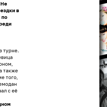
 Не
оездки в
 по
ереди
з турне.
евица
оном,
а также
е того,
чемодан
ал с её
дном