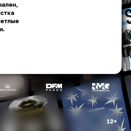
нален,
истка
ветлые
и.
12+