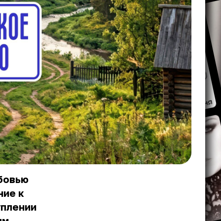
юбовью
ние к
уплении
ым