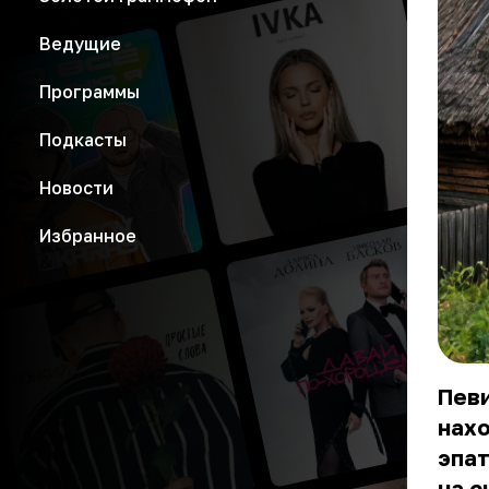
Ведущие
Программы
Подкасты
Новости
Избранное
Певи
нахо
эпат
на с