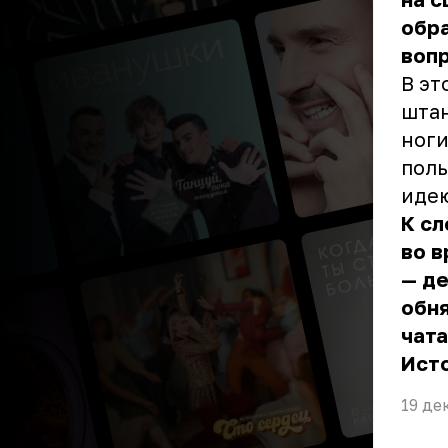
обра
воп
В эт
штан
ноги
поль
идею
К сл
во в
— де
обня
чата
Ист
19 де