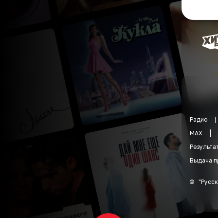
Радио
MAX
Результа
Выдача п
©
"
Русск