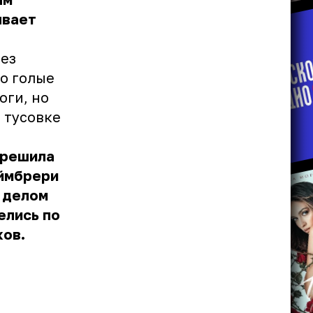
ывает
без
то голые
оги, но
 тусовке
 решила
аймбрери
 делом
елись по
ков.