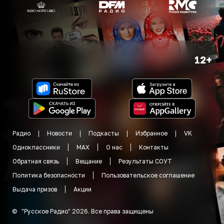
12+
Радио
Новости
Подкасты
Избранное
VK
Одноклассники
MAX
О нас
Контакты
Обратная связь
Вещание
Результаты СОУТ
Политика безопасности
Пользовательское соглашение
Выдача призов
Акции
©
"
Русское Радио
"
2026
.
Все права защищены