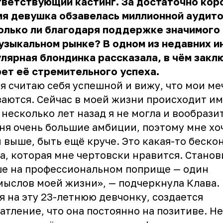
ветствующий кастинг. За достаточно кор
мя девушка обзавелась миллионной аудито
олько ли благодаря поддержке значимого
узыкальном рынке? В одном из недавних 
лярная блондинка рассказала, в чём закл
ет её стремительного успеха.
 я считаю себя успешной и вижу, что мои м
аются. Сейчас в моей жизни происходит им
 несколько лет назад я не могла и вообразит
ня очень большие амбиции, поэтому мне хо
 выше, быть ещё круче. Это какая-то беско
а, которая мне чертовски нравится. Станов
е на профессиональном поприще — один
мыслов моей жизни», — подчеркнула
Клава
.
я на эту 23-летнюю девчонку, создается
атление, что она постоянно на позитиве. Н