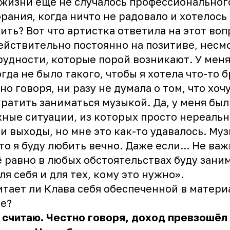
 жизни ещё не случалось профессиональног
рания, когда ничто не радовало и хотелось
ить? Вот что
артистка
ответила на этот воп
ействительно постоянно на позитиве, несм
рудности, которые порой возникают. У мен
гда не было такого, чтобы я хотела что-то б
но говоря, ни разу не думала о том, что хоч
ратить заниматься музыкой. Да, у меня был
ные ситуации, из которых просто нереальн
и выходы, но мне это как-то удавалось. Му
что я буду любить вечно. Даже если... Не важ
ё равно в любых обстоятельствах буду зани
ля себя и для тех, кому это нужно».
итает ли Клава себя обеспеченной в матер
е?
 считаю. Честно говоря, доход превзошёл