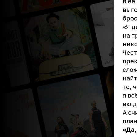
в её
выго
брос
«Я д
на т
нико
Чест
прек
слож
найт
то, 
я вс
ею д
А сч
план
«Да,