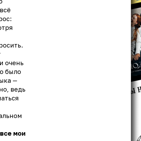
о
 всё
рос:
отря
я
росить.
у
и очень
о было
зыка —
но, ведь
маться
иальном
 все мои