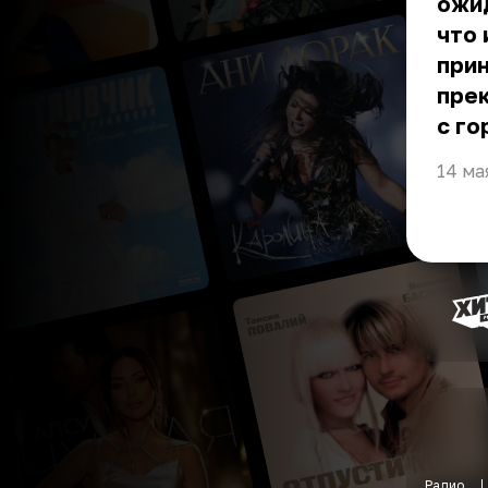
ожид
что 
прин
прек
с го
14 ма
Радио