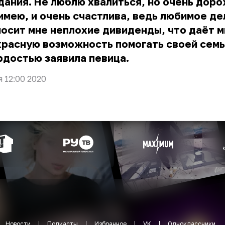
ания. Не люблю хвалиться, но очень доро
имею, и очень счастлива, ведь любимое де
осит мне неплохие дивиденды, что даёт м
расную возможность помогать своей семь
рдостью заявила певица.
я 12:00 2020
Новости
Подкасты
Избранное
VK
Одноклассники