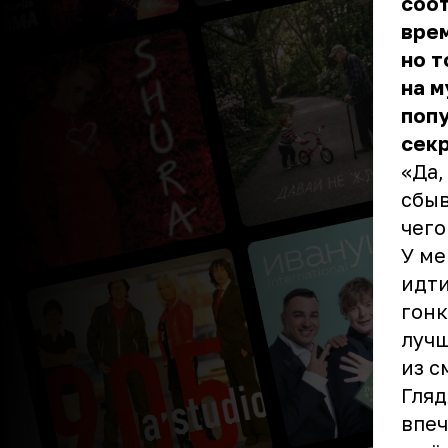
соот
вре
но т
на м
попу
секр
«Да,
сбыв
чего
У ме
идти
гонк
лучш
из с
Гляд
впеч