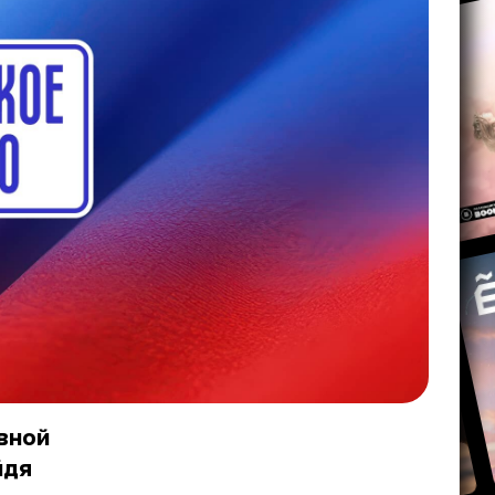
вной
йдя