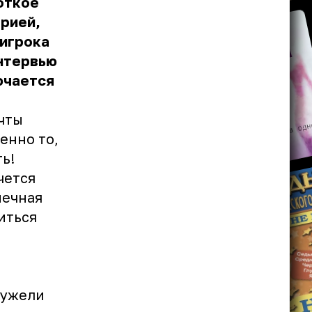
откое
рией,
 игрока
интервью
ючается
ечты
енно то,
ь!
чется
нечная
иться
еужели