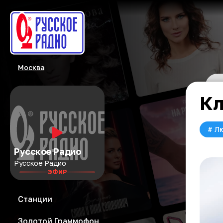
Москва
Кл
#
Л
Русское Радио
Русское Радио
ЭФИР
Станции
Золотой Граммофон