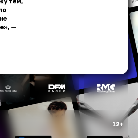
жу тем,
ло
не
е», —
12+