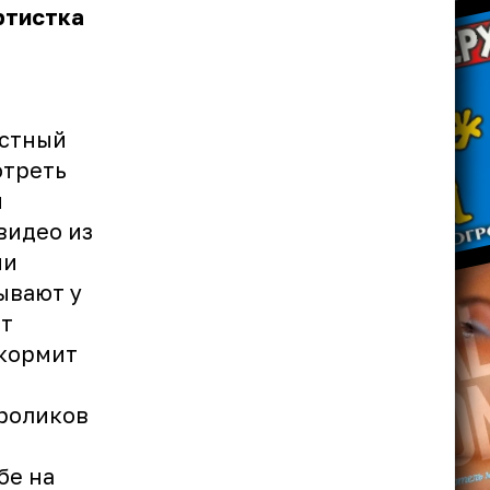
ртистка
естный
отреть
и
видео из
ии
ывают у
ит
 кормит
 роликов
бе на