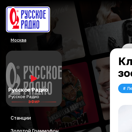
Москва
Кл
зо
#
Л
Русское Радио
Русское Радио
ЭФИР
Станции
Золотой Граммофон