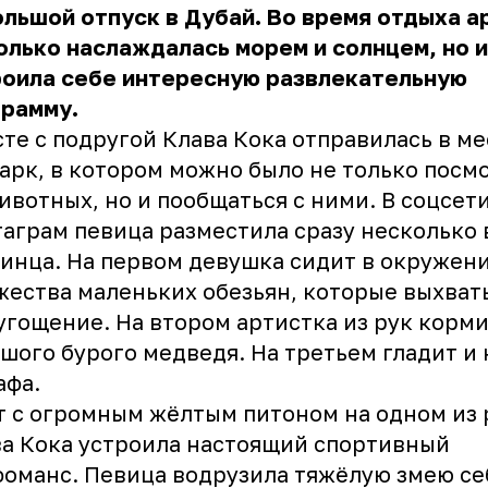
льшой отпуск в Дубай. Во время отдыха а
олько наслаждалась морем и солнцем, но и
роила себе интересную развлекательную
грамму.
те с подругой Клава Кока отправилась в м
арк, в котором можно было не только посм
ивотных, но и пообщаться с ними. В соцсет
аграм певица разместила сразу несколько 
инца. На первом девушка сидит в окружен
ества маленьких обезьян, которые выхват
угощение. На втором артистка из рук корм
шого бурого медведя. На третьем гладит и
афа.
т с огромным жёлтым питоном на одном из
а Кока устроила настоящий спортивный
оманс. Певица водрузила тяжёлую змею се