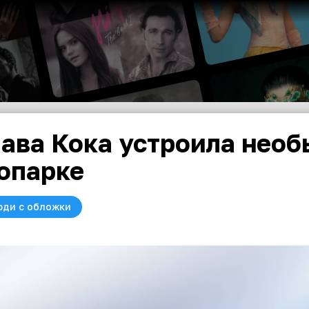
ава Кока устроила необ
опарке
юди с обложки