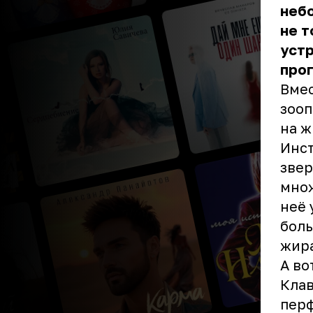
небо
не т
уст
про
Вмес
зооп
на ж
Инст
звер
множ
неё 
боль
жир
А во
Клав
перф