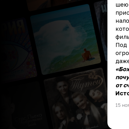
шею 
прис
нало
кото
филь
Под 
огро
даже
«Бож
почу
от с
Ист
15 но