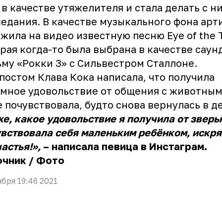
в качестве утяжелителя и стала делать с н
едания. В качестве музыкального фона арт
жила на видео известную песню Eye of the T
рая когда-то была выбрана в качестве саун
му «Рокки 3» с Сильвестром Сталлоне.
постом Клава Кока написала, что получила
мное удовольствие от общения с животным
 почувствовала, будто снова вернулась в д
е, какое удовольствие я получила от зверь
вствовала себя маленьким ребёнком, искр
частья!»,
– написала певица в Инстаграм.
очник
/
Фото
ября 19:46 2021