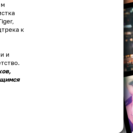
им
истка
iger,
дтрека к
и и
етство.
ков,
ящимся