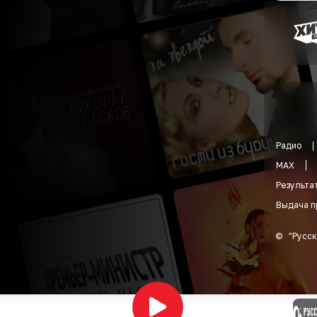
Радио
MAX
Результа
Выдача п
©
"
Русск