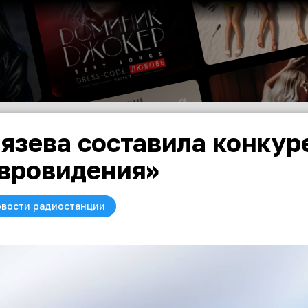
язева составила конкур
вровидения»
вости радиостанции