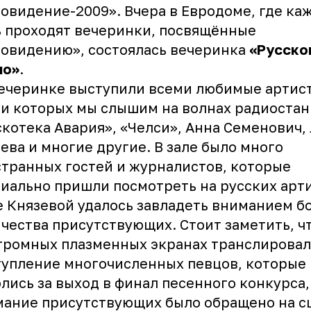
овидение-2009». Вчера в Евродоме, где ка
 проходят вечеринки, посвящённые
овидению», состоялась вечеринка
«Русско
ио»
.
ечеринке выступили всеми любимые артис
и которых мы слышим на волнах радиостан
котека Авария», «Челси», Анна Семенович,
ева и многие другие. В зале было много
транных гостей и журналистов, которые
иально пришли посмотреть на русских арти
 Князевой удалось завладеть вниманием б
чества присутствующих. Стоит заметить, чт
громных плазменных экранах транслировал
упление многочисленных певцов, которые
лись за выход в финал песенного конкурса,
ание присутствующих было обращено на сц