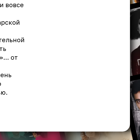
и вовсе
арской
тельной
ть
0»… от
чень
о
ью.