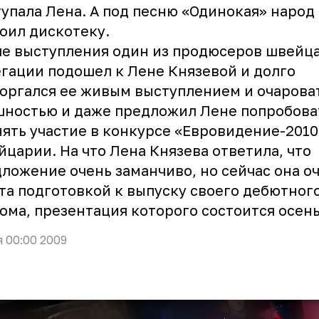
упала Лена. А под песню «Одинокая» народ 
оил дискотеку.
е выступления один из продюсеров швейц
гации подошел к Лене Князевой и долго
оргался ее живым выступлением и очарова
ностью и даже предложил Лене попробова
ять участие в конкурсе «Евровидение-201
царии. На что Лена Князева ответила, что
ложение очень заманчиво, но сейчас она о
та подготовкой к выпуску своего дебютног
ома, презентация которого состоится осен
я 00:00 2009