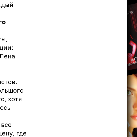
ждый
го
ты,
ции:
 Лена
стов.
ольшого
о, хотя
ось
 все
ену, где