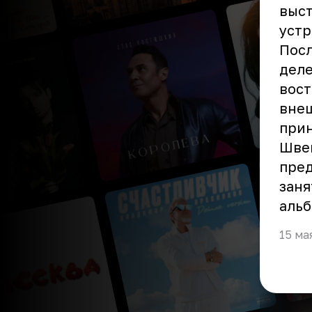
выст
устр
Посл
деле
вост
внеш
прин
Швей
пред
заня
альб
15 ма