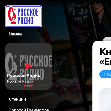
Москва
Кн
«Е
#
Но
Русское Радио
Русское Радио
ЭФИР
Станции
Золотой Граммофон