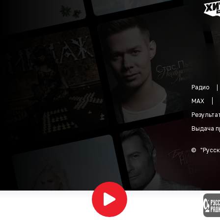
Радио
MAX
Результа
Выдача п
©
"
Русск