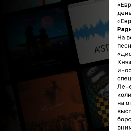
«Евр
день
«Евр
Рад
На в
песн
«Дис
Княз
инос
спец
Лене
коли
на о
выст
боро
вним