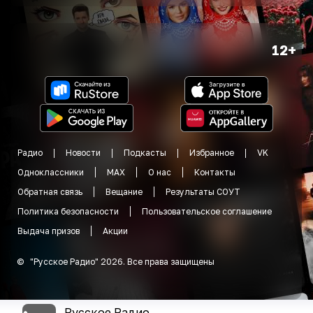
12+
Радио
Новости
Подкасты
Избранное
VK
Одноклассники
MAX
О нас
Контакты
Обратная связь
Вещание
Результаты СОУТ
Политика безопасности
Пользовательское соглашение
Выдача призов
Акции
©
"
Русское Радио
"
2026
.
Все права защищены
Русское Радио