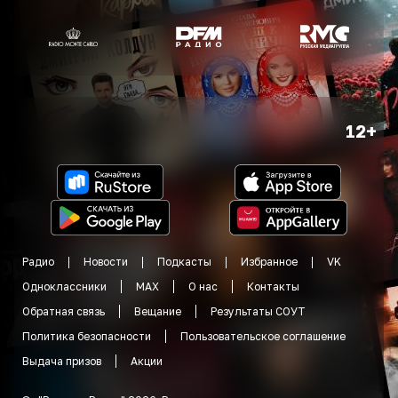
12+
Радио
Новости
Подкасты
Избранное
VK
Одноклассники
MAX
О нас
Контакты
Обратная связь
Вещание
Результаты СОУТ
Политика безопасности
Пользовательское соглашение
Выдача призов
Акции