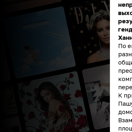
непр
выхо
резу
генд
Ханн
По е
разн
общи
прео
комп
пере
К пр
Пашу
домо
Взам
площ