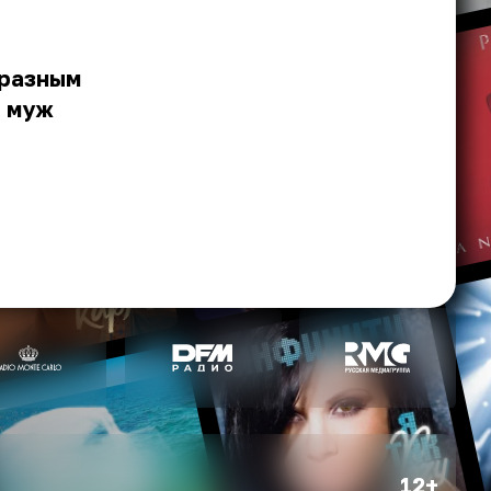
 разным
л муж
12+