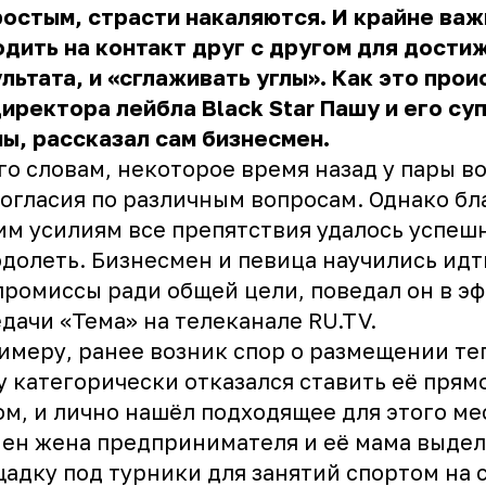
остым, страсти накаляются. И крайне важ
дить на контакт друг с другом для дости
льтата, и «сглаживать углы». Как это прои
иректора лейбла Black Star Пашу и его су
ы, рассказал сам бизнесмен.
го словам, некоторое время назад у пары в
огласия по различным вопросам. Однако бл
м усилиям все препятствия удалось успеш
долеть. Бизнесмен и певица научились идт
ромиссы ради общей цели, поведал он в э
дачи «Тема» на телеканале RU.TV.
имеру, ранее возник спор о размещении те
 категорически отказался ставить её прям
м, и лично нашёл подходящее для этого ме
ен жена предпринимателя и её мама выде
адку под турники для занятий спортом на