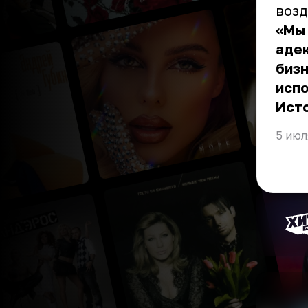
возд
«Мы 
адек
бизн
исп
Ист
5 июл