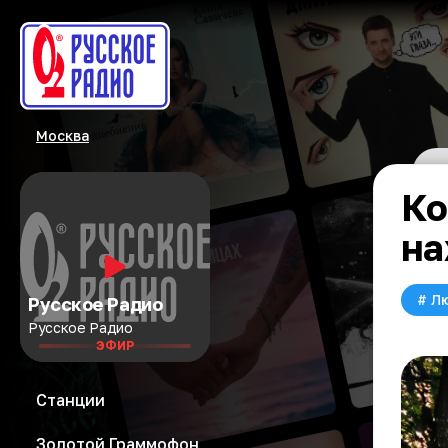
Москва
Ко
на
#
Л
Русское Радио
Русское Радио
ЭФИР
Станции
Золотой Граммофон