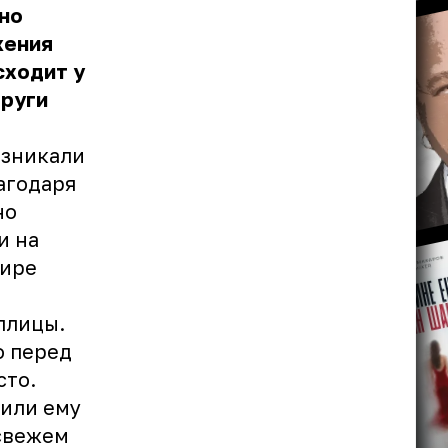
но
жения
сходит у
пруги
озникали
агодаря
но
и на
фире
плицы.
о перед
сто.
лили ему
 свежем