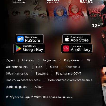
12+
Радио
Новости
Подкасты
Избранное
VK
Одноклассники
MAX
О нас
Контакты
Обратная связь
Вещание
Результаты СОУТ
Политика безопасности
Пользовательское соглашение
Выдача призов
Акции
©
"
Русское Радио
"
2026
.
Все права защищены