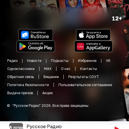
12+
Радио
Новости
Подкасты
Избранное
VK
Одноклассники
MAX
О нас
Контакты
Обратная связь
Вещание
Результаты СОУТ
Политика безопасности
Пользовательское соглашение
Выдача призов
Акции
©
"
Русское Радио
"
2026
.
Все права защищены
Русское Радио