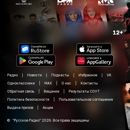
12+
Радио
Новости
Подкасты
Избранное
VK
Одноклассники
MAX
О нас
Контакты
Обратная связь
Вещание
Результаты СОУТ
Политика безопасности
Пользовательское соглашение
Выдача призов
Акции
©
"
Русское Радио
"
2026
.
Все права защищены