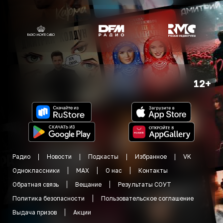
12+
Радио
Новости
Подкасты
Избранное
VK
Одноклассники
MAX
О нас
Контакты
Обратная связь
Вещание
Результаты СОУТ
Политика безопасности
Пользовательское соглашение
Выдача призов
Акции