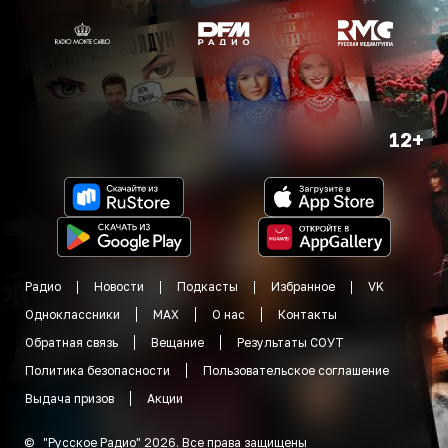
12+
Радио
Новости
Подкасты
Избранное
VK
Одноклассники
MAX
О нас
Контакты
Обратная связь
Вещание
Результаты СОУТ
Политика безопасности
Пользовательское соглашение
Выдача призов
Акции
©
"
Русское Радио
"
2026
.
Все права защищены