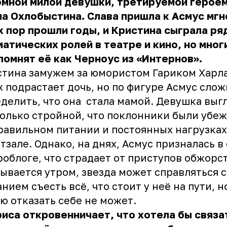
омной милой девушки, третируемой героем
а Охлобыстина. Слава пришла к Асмус мгн
х пор прошли годы, и Кристина сыграла ря
атических ролей в театре и кино, но мног
помнят её как Черноус из «Интернов».
тина замужем за юмористом Гариком Харл
х подрастает дочь, но по фигуре Асмус сло
делить, что она стала мамой. Девушка выг
олько стройной, что поклонники были убе
равильном питании и постоянных нагрузках
тзале. Однако, на днях, Асмус призналась в
облоге, что страдает от приступов обжорст
ывается утром, звезда может справляться с
нием съесть всё, что стоит у неё на пути, н
ю отказать себе не может.
иса откровенничает, что хотела бы связа