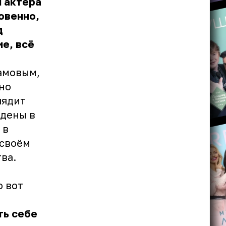
 актёра
овенно,
д
ие, всё
амовым,
жно
лядит
ждены в
 в
 своём
ва.
о вот
ть себе