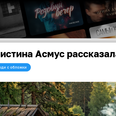
истина Асмус рассказал
юди с обложки