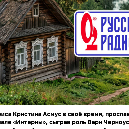
риса
Кристина Асмус
в своё время, просла
але «Интерны», сыграв роль Вари Черноус