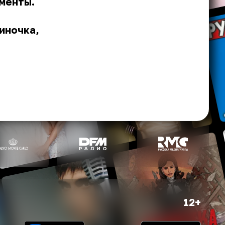
оменты.
иночка,
12+