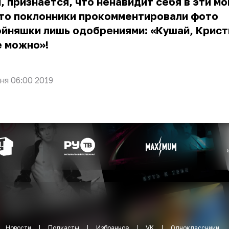
, признаётся, что ненавидит себя в эти м
что поклонники прокомментировали фото
йняшки лишь одобрениями: «Кушай, Крист
е можно»!
ня 06:00 2019
Новости
Подкасты
Избранное
VK
Одноклассники