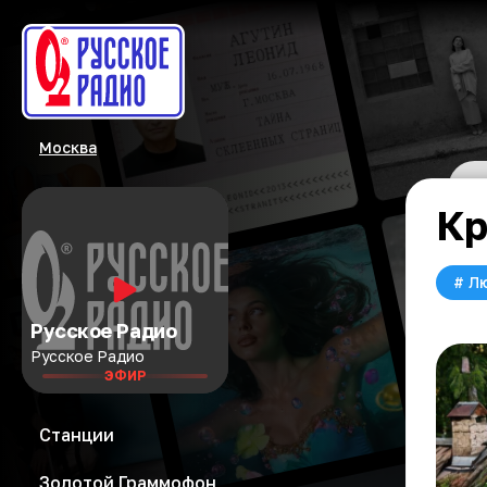
Москва
Кр
#
Л
Русское Радио
Русское Радио
ЭФИР
Станции
Золотой Граммофон