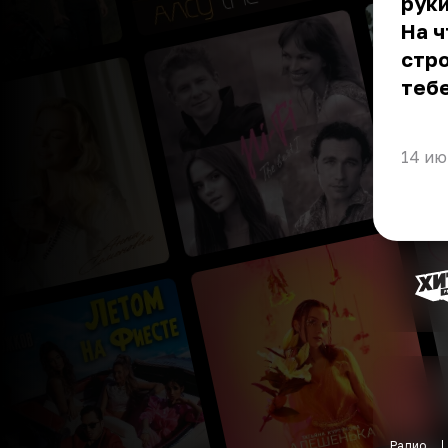
руки
На 
стро
теб
14 ию
Радио