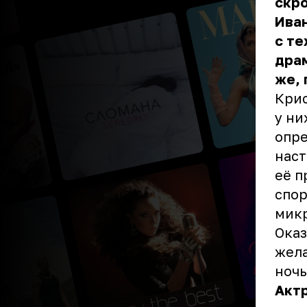
скр
Иван
с те
драм
же, 
Крис
у ни
опре
наст
её п
спор
микр
Оказ
жела
ночь
Актр