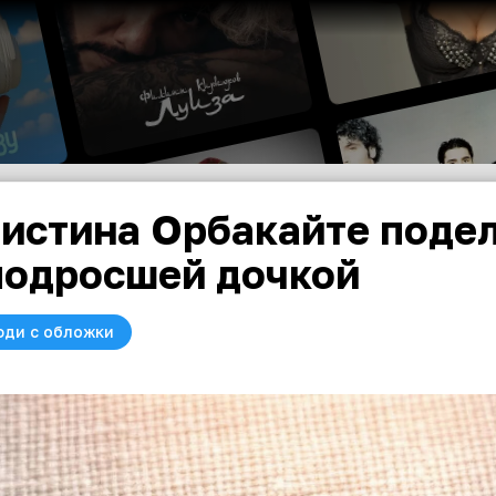
истина Орбакайте поде
подросшей дочкой
юди с обложки