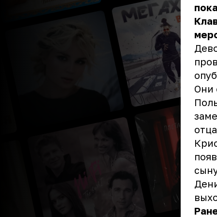
пока
Клав
мер
Дево
пров
опуб
Они 
Поль
заме
отца
Крис
появ
сыну
Дени
выхо
Ране