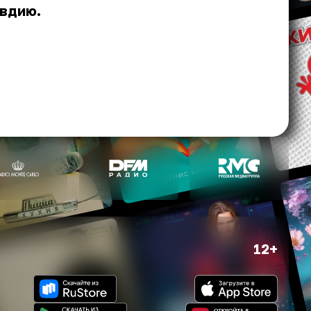
вдию.
12+