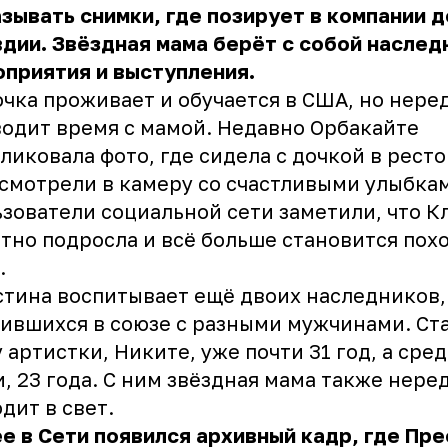
зывать снимки, где позирует в компании 
дии. Звёздная мама берёт с собой наслед
оприятия и выступления.
чка проживает и обучается в США, но нере
одит время с мамой. Недавно Орбакайте
ликовала фото, где сидела с дочкой в ресто
смотрели в камеру со счастливыми улыбка
зователи социальной сети заметили, что К
тно подросла и всё больше становится пох
.
тина воспитывает ещё двоих наследников,
ившихся в союзе с разными мужчинами. С
 артистки, Никите, уже почти 31 год, а сре
, 23 года. С ним звёздная мама также нере
дит в свет.
е в Сети появился архивный кадр, где Пр