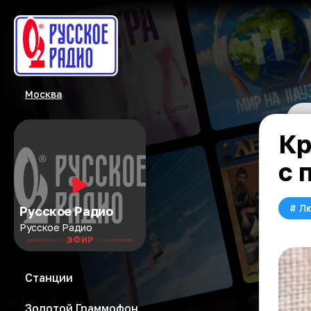
Москва
Кр
с 
#
Л
Русское Радио
Русское Радио
ЭФИР
Станции
Золотой Граммофон