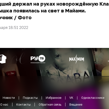
дший держал на руках новорождённую Кла
шка появилась на свет в Майами.
очник
/
Фото
варя 18:51 2022
Новости
Подкасты
Избранное
VK
Одноклассники
О нас
Контакты
Обратная связь
Вещание