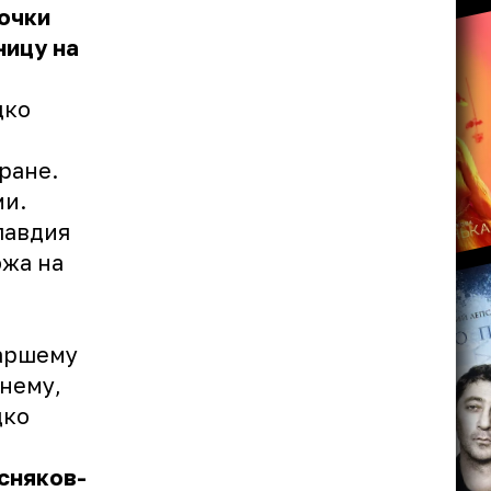
дочки
ницу на
дко
ране.
ми.
лавдия
ожа на
таршему
днему,
дко
есняков-