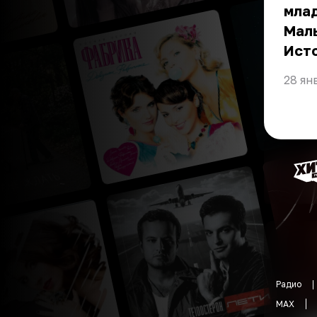
мла
Малы
Ист
28 ян
Радио
MAX