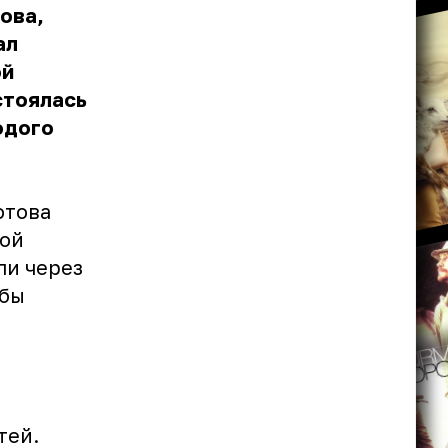
ова,
ал
ой
стоялась
одого
отова
шой
ли через
 бы
тей.