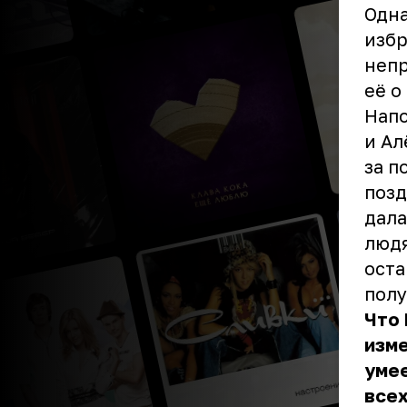
Одна
изб
непр
её о
Нап
и Ал
за п
позд
дала
людя
оста
полу
Что
изм
уме
всех