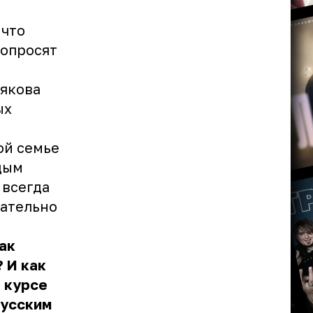
 что
попросят
якова
ых
ой семье
дым
 всегда
зательно
ак
 И как
 курсе
Русским