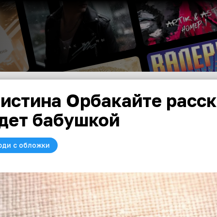
истина Орбакайте расск
дет бабушкой
юди с обложки