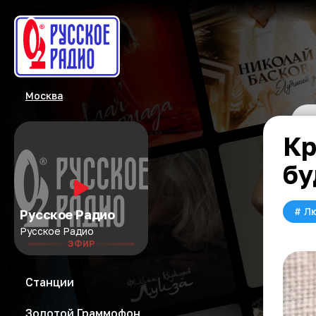
Москва
Кр
бу
#
Л
Русское Радио
Русское Радио
ЭФИР
Станции
Золотой Граммофон