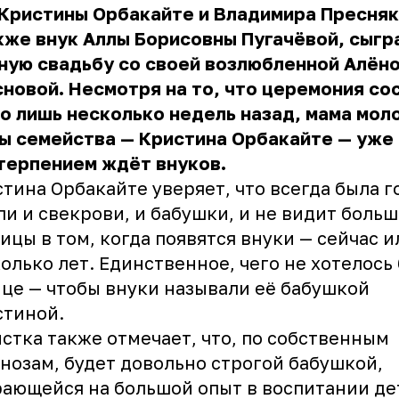
Кристины Орбакайте и Владимира Пресняк
кже внук Аллы Борисовны Пугачёвой, сыгр
ную свадьбу со своей возлюбленной Алён
новой. Несмотря на то, что церемония со
о лишь несколько недель назад, мама мол
ы семейства — Кристина Орбакайте — уже
терпением ждёт внуков.
тина Орбакайте уверяет, что всегда была г
ли и свекрови, и бабушки, и не видит боль
ицы в том, когда появятся внуки — сейчас и
олько лет. Единственное, чего не хотелось
це — чтобы внуки называли её бабушкой
стиной.
стка также отмечает, что, по собственным
нозам, будет довольно строгой бабушкой,
ающейся на большой опыт в воспитании де