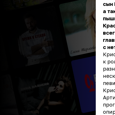
сын 
а та
пыш
Крас
всег
глав
с не
Крис
к ро
разн
неск
певи
Кри
Арти
прог
опир