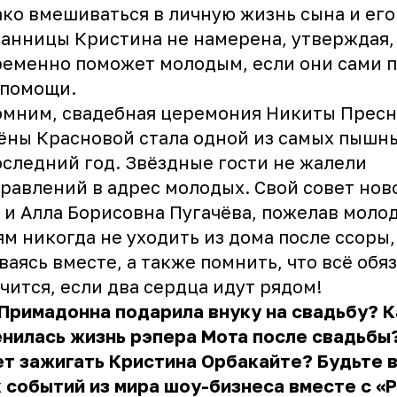
ко вмешиваться в личную жизнь сына и его
ранницы
Кристина
не намерена, утверждая,
еменно поможет молодым, если они сами 
 помощи.
омним, свадебная церемония Никиты Пресн
ёны Красновой стала одной из самых пышн
оследний год. Звёздные гости не жалели
равлений в адрес молодых. Свой совет нов
 и Алла Борисовна Пугачёва, пожелав моло
м никогда не уходить из дома после ссоры,
ваясь вместе, а также помнить, что всё обя
чится, если два сердца идут рядом!
 Примадонна
подарила внуку
на свадьбу? К
енилась жизнь
рэпера Мота после свадьбы?
ет
зажигать
Кристина Орбакайте? Будьте в
 событий из мира шоу-бизнеса вместе с «