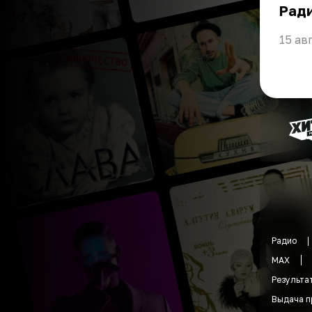
Ради
15 ав
Радио
MAX
Результа
Выдача п