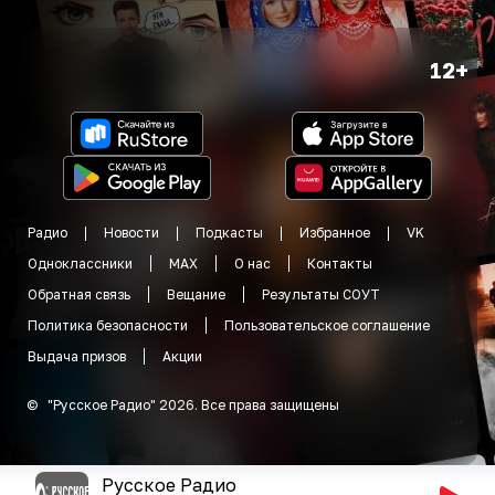
12+
Радио
Новости
Подкасты
Избранное
VK
Одноклассники
MAX
О нас
Контакты
Обратная связь
Вещание
Результаты СОУТ
Политика безопасности
Пользовательское соглашение
Выдача призов
Акции
©
"
Русское Радио
"
2026
.
Все права защищены
Русское Радио