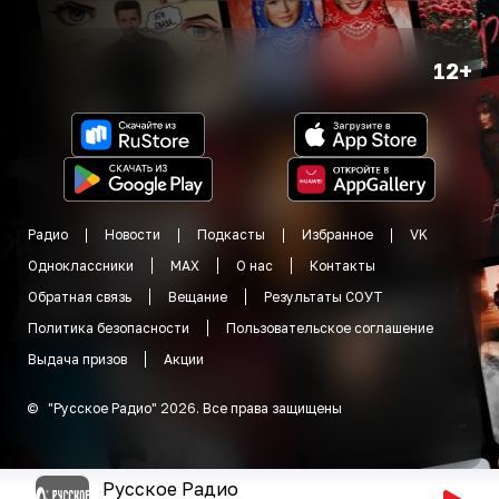
12+
Радио
Новости
Подкасты
Избранное
VK
Одноклассники
MAX
О нас
Контакты
Обратная связь
Вещание
Результаты СОУТ
Политика безопасности
Пользовательское соглашение
Выдача призов
Акции
©
"
Русское Радио
"
2026
.
Все права защищены
Русское Радио