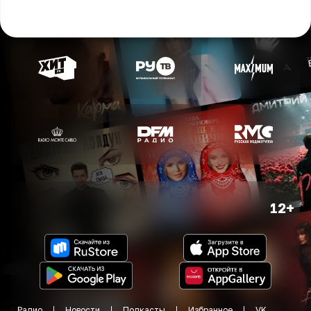
12+
Радио
Новости
Подкасты
Избранное
VK