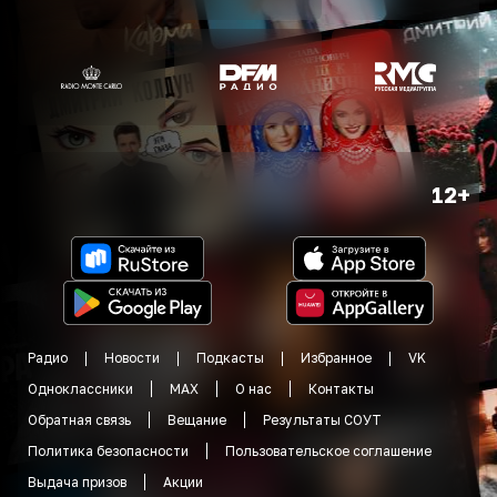
12+
Радио
Новости
Подкасты
Избранное
VK
Одноклассники
MAX
О нас
Контакты
Обратная связь
Вещание
Результаты СОУТ
Политика безопасности
Пользовательское соглашение
Выдача призов
Акции