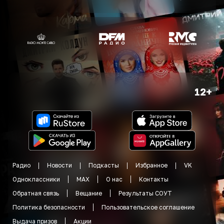
12+
Радио
Новости
Подкасты
Избранное
VK
Одноклассники
MAX
О нас
Контакты
Обратная связь
Вещание
Результаты СОУТ
Политика безопасности
Пользовательское соглашение
Выдача призов
Акции