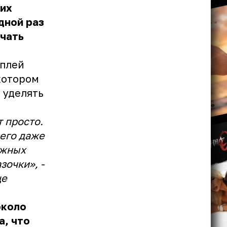
 их
дной раз
учать
аплей
котором
 уделять
т просто.
 его даже
ажных
зочки», -
це
около
а, что