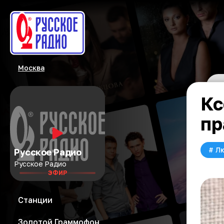
Москва
Кс
пр
#
Л
Русское Радио
Русское Радио
ЭФИР
Станции
Золотой Граммофон