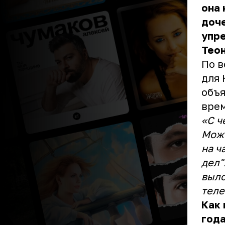
она 
доче
упре
Теон
По в
для 
объя
врем
«С ч
Може
на ч
дел"
выло
теле
Как 
года