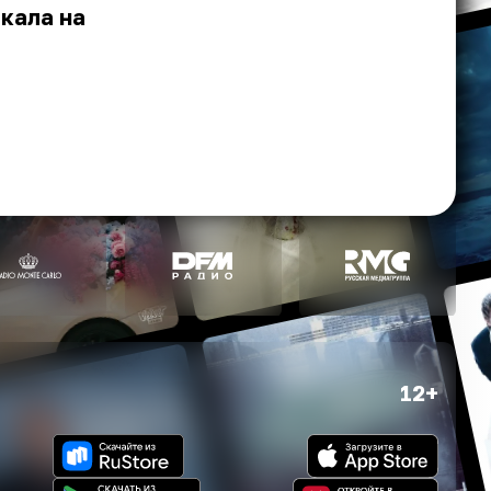
кала на
12+