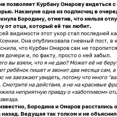
не позволяет Курбану Омарову видеться с
рью. Накануне одна из подписчиц в очере
кнула Бородину, отметив, что нельзя отл
у от отца, который её так любит.
сей видимости этот укор стал последней к
Ксении. Она опубликовала гневный пост, в 
снила, что Курбан Омаров сам не торопится
я дочери и, по факту, просто о ней забыл.
его вы взяли, что я не даю? Может её не беру
т ребёнок пишет и звонит два месяца сам, а
ас не заезжают увидеть, потому что много "в
. Смотрите на действия, а не на красивые фра
жила неприятную правду о «заботливом» от
звезда.
известно, Бородина и Омаров расстались 
 назад. Ведущая так толком и не объяснил