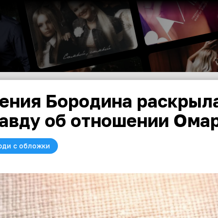
ения Бородина раскрыл
авду об отношении Омар
юди с обложки