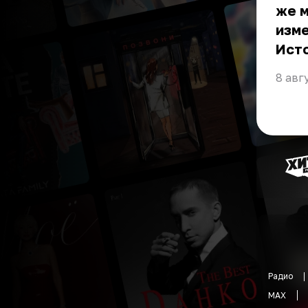
же м
изме
Ист
8 авг
Радио
MAX