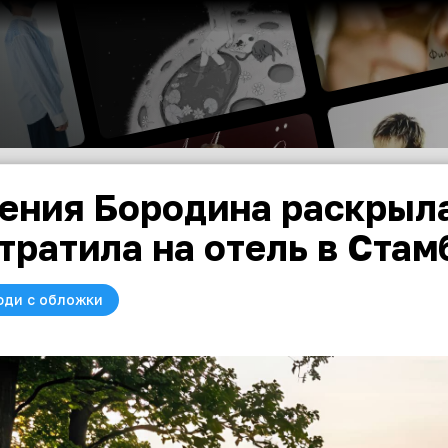
ения Бородина раскрыла
тратила на отель в Стам
юди с обложки