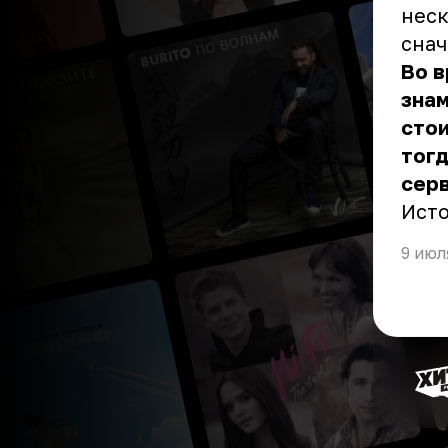
неск
снач
Во в
знам
стои
тогд
серв
Ист
9 июл