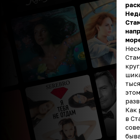
раск
Неда
Стам
напр
мор
Несм
Стам
круг
шика
тыся
этом
разв
Как 
в Ст
сове
быва