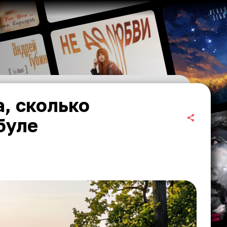
, сколько
буле