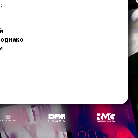
:
й
 однако
м