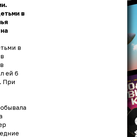
и.
детьми в
мья
 на
етьми в
 в
 в
л ей 6
. При
побывала
а
ер
ледние