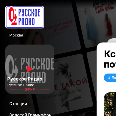
Москва
Кс
по
#
Л
Русское Радио
Русское Радио
ЭФИР
Станции
Золотой Граммофон