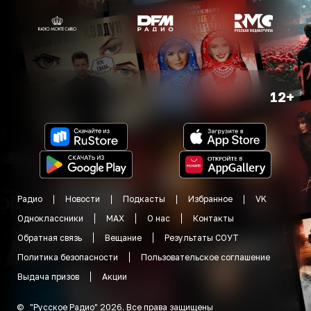
12+
Радио
Новости
Подкасты
Избранное
VK
Одноклассники
MAX
О нас
Контакты
Обратная связь
Вещание
Результаты СОУТ
Политика безопасности
Пользовательское соглашение
Выдача призов
Акции
©
"
Русское Радио
"
2026
.
Все права защищены