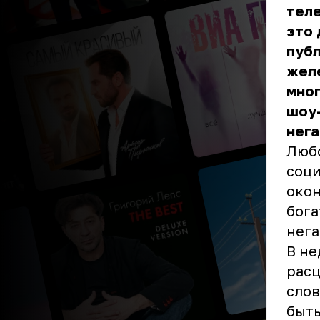
тел
это 
публ
жел
мног
шоу-
нега
Любо
соци
окон
бога
нега
В не
расц
слов
быть