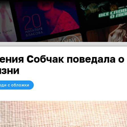
ения Собчак поведала о
зни
юди с обложки