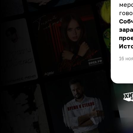
меро
гово
Собч
зар
прое
Ист
16 но