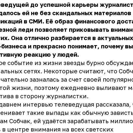
еведущей до успешной карьеры журналист
далось ей не без скандальных материалов 
икаций в СМИ. Её образ финансового дост
езной леди позволяет приковывать внима
их. Она отлично разбирается в актуальны
бизнеса и прекрасно понимает, почему в
тивную реакцию у людей.
е событие из жизни звезды бурно обсужда
альных сетях. Некоторые считают, что Соб
чательно зазналась за счет своей популярн
той жизни, поэтому ежедневно выливают м
тива в сторону журналистки.
давнем интервью телеведущая рассказала, 
енивает такие выпады как обычную зависть
ам Собчак, ей удаётся зарабатывать милли
 в центре внимания на всех светских