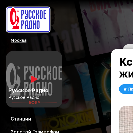
Москва
Кс
жи
#
Л
Русское Радио
Русское Радио
ЭФИР
Станции
Золотой Граммофон