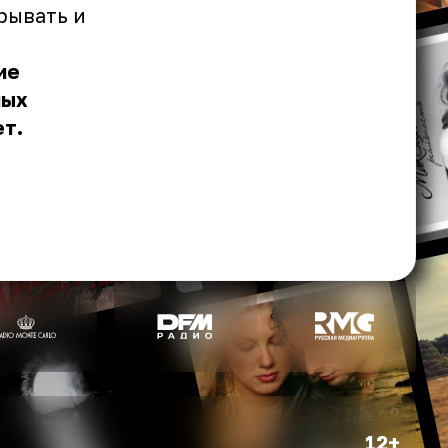
рывать и
ие
ных
т.
12+