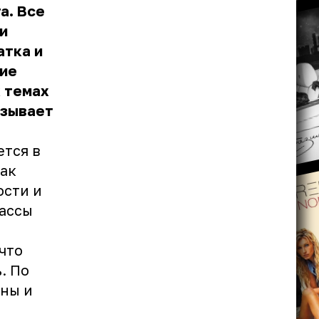
а. Все
и
атка и
ние
х темах
ызывает
ется в
чак
ости и
ассы
что
. По
оны и