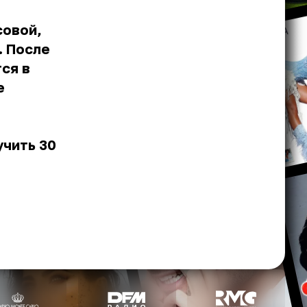
совой,
. После
ся в
е
учить 30