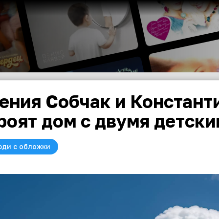
ения Собчак и Констант
роят дом с двумя детск
юди с обложки