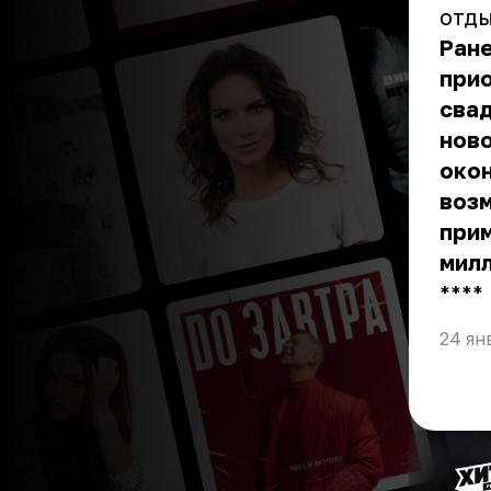
отды
Ране
прио
свад
ново
окон
возм
прим
мил
** **
24 ян