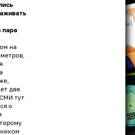
лись
наживать
 пара
ом на
 метров,
я
а
же,
дет две
 СМИ тут
ся о
м
оторому
дником