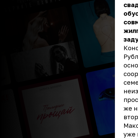
свад
обус
сов
жилп
зад
Конс
Рубл
осно
соор
семе
неиз
прос
же н
втор
Макс
уже 