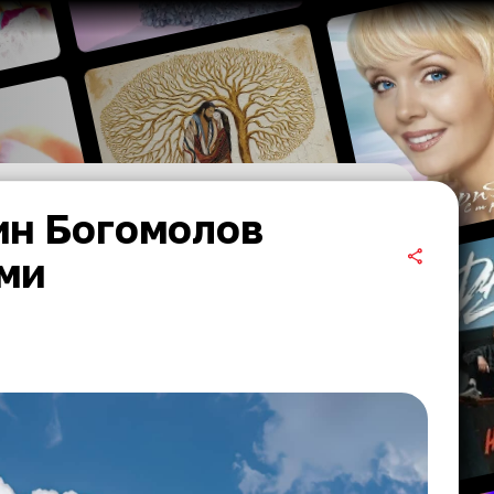
ин Богомолов
ими