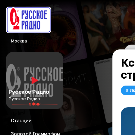
Москва
Кс
ст
#
Л
Русское Радио
Русское Радио
ЭФИР
Станции
Золотой Граммофон