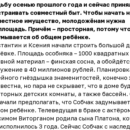
ьбу осенью прошлого года и сейчас приня
траивать совместный быт. Чтобы начать 
местное имущество, молодожёнам нужна
лощадь. Причём – просторная, потому что
умывается об общем ребёнке.
тантин и Ксения начали строить большой д
ёвке. Площадь особняка – 1000 квадратных
вной материал – финская сосна, а обойдётс
ужение в 40 миллионов рублей. Планировк
йного гнёздышка знаменитостей, конечно 
вестна, но пара не скрывает, что в доме бу
торных детских комнаты, а также бассейн.
ачали предполагать, что Собчак задумывает
ом ребёнке. Телеведущая в браке с актёро
имом Виторганом родила сына Платона, к
исполнилось 3 года. Сейчас Собчак с насле