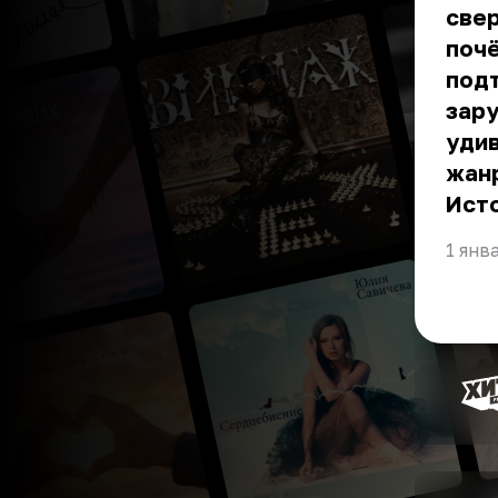
свер
почё
под
зару
удив
жанр
Ист
1 янв