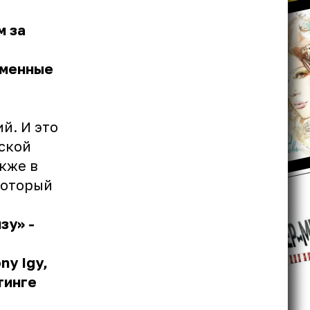
м за
зменные
й. И это
ской
кже в
который
зу» -
ny Igy,
тинге