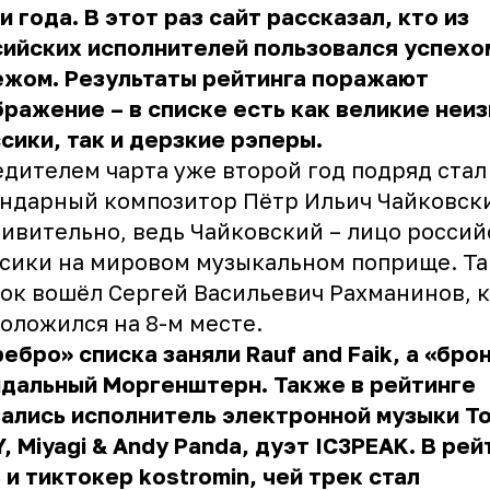
и года. В этот раз сайт рассказал, кто из
ийских исполнителей пользовался успехо
ежом. Результаты рейтинга поражают
ражение – в списке есть как великие неи
сики, так и дерзкие рэперы.
дителем чарта уже второй год подряд стал
ндарный композитор Пётр Ильич Чайковски
ивительно, ведь Чайковский – лицо россий
сики на мировом музыкальном поприще. Та
ок вошёл Сергей Васильевич Рахманинов, 
оложился на 8-м месте.
ебро» списка заняли Rauf and Faik, а «брон
ндальный Моргенштерн. Также в рейтинге
ались исполнитель электронной музыки To
, Miyagi & Andy Panda, дуэт IC3PEAK. В рей
 и тиктокер kostromin, чей трек стал