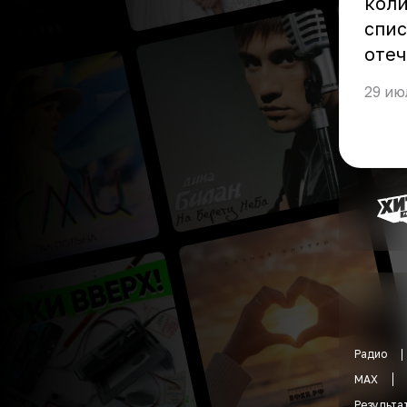
коли
спис
отеч
29 ию
Радио
MAX
Результа