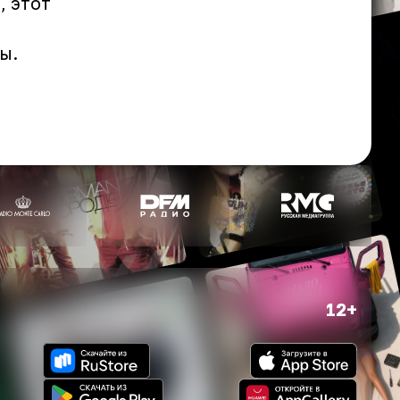
, этот
ы.
12+