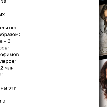
 за
ых
десятка
образом:
а – 3
ров;
Трофимов
лларов;
 2 млн
в;
ены эти
я и