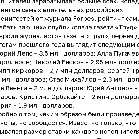
лнителей зарабатывает больше всех. Вслед
ингом самых влиятельных российских
енитостей от журнала Forbes, рейтинг сам
абатывающих» опубликовала газета «Труд».
ерсии журналистов газеты «Труд», первая 
тогам прошлого года выглядит следующим 
орий Лепс – 3,5 млн долларов; Алла Пугачев
долларов; Николай Басков – 2,95 млн долла
пп Киркоров – 2,7 млн долларов; Сергей 
4 млн долларов; Стас Михайлов – 2,3 млн до
а Ваенга – 2 млн долларов; Юрий Антонов –
аров; Кристина Орбакайте – 2 млн долларо
рия – 1,9 млн долларов.
обно о том, каким образом были произвед
четы, не сообщается. Известно только, что
ывался размер ставки каждого исполнител