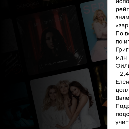
испо
рейт
знам
«зар
По в
по и
Григ
млн 
Фили
– 2,
Елен
долл
Вале
Подр
подс
учит