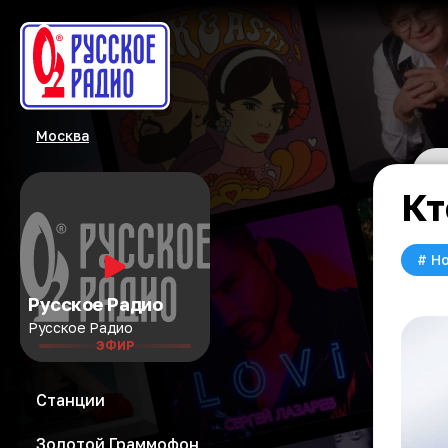
Москва
Кт
#
Но
Русское Радио
Русское Радио
ЭФИР
Станции
Золотой Граммофон