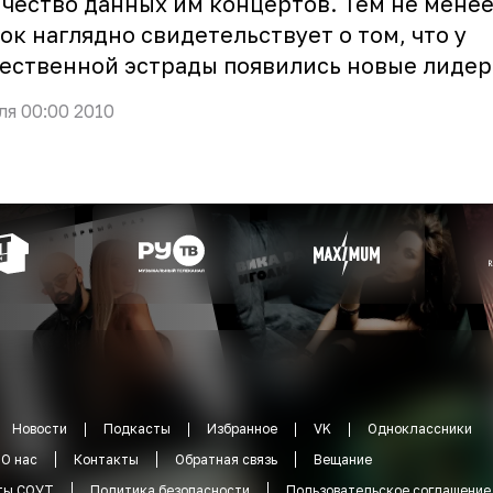
чество данных им концертов. Тем не менее
ок наглядно свидетельствует о том, что у
ественной эстрады появились новые лидер
ля 00:00 2010
Новости
Подкасты
Избранное
VK
Одноклассники
О нас
Контакты
Обратная связь
Вещание
ты СОУТ
Политика безопасности
Пользовательское соглашение