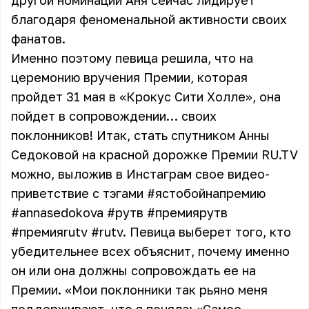
другой номинации Аня сейчас лидирует
благодаря феноменальной активности своих
фанатов.
Именно поэтому певица решила, что на
церемонию вручения Премии, которая
пройдет 31 мая в «Крокус Сити Холле», она
пойдет в сопровождении… своих
поклонников! Итак, стать спутником Анны
Седоковой на красной дорожке Премии RU.TV
можно, выложив в Инстаграм свое видео-
приветствие с тэгами #ястобойнапремию
#annasedokova #рутв #премиярутв
#премияrutv #rutv. Певица выберет того, кто
убедительнее всех объяснит, почему именно
он или она должны сопровождать ее на
Премии. «Мои поклонники так рьяно меня