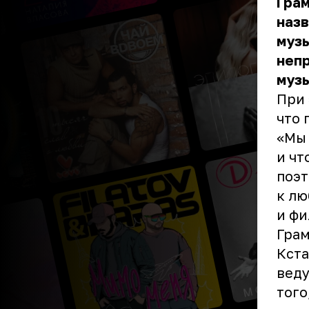
Грам
назв
музы
неп
музы
При 
что 
«Мы 
и чт
поэт
к лю
и фи
Грам
Кста
веду
того