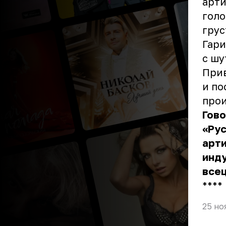
арти
голо
грус
Гари
с шу
Прив
и по
про
Гово
«Рус
арти
инду
всец
** **
25 но