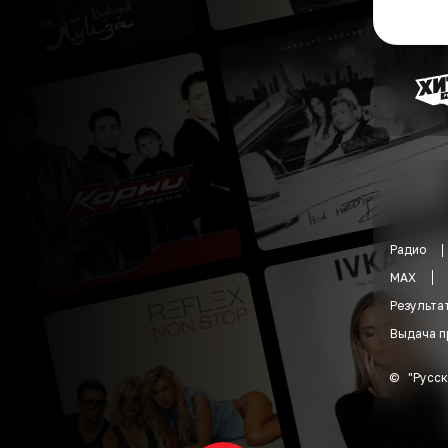
Радио
MAX
Результа
Выдача п
©
"
Русск