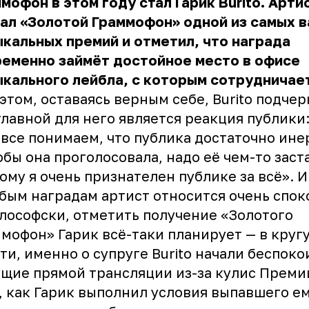
мофон в этом году стал Гарик Burito. Арти
ал «Золотой Граммофон» одной из самых 
кальных премий и отметил, что награда
ременно займёт достойное место в офисе
кального лейбла, с которым сотрудничает
этом, оставаясь верным себе, Burito подчер
главной для него является реакция публики
все понимаем, что публика достаточно ине
обы она проголосовала, надо её чем-то заст
ому я очень признателен публике за всё». И
бым наградам артист относится очень спок
лософски, отметить получение «Золотого
мофон» Гарик всё-таки планирует — в кругу
ти, именно о супруге Burito начали беспоко
щие прямой трансляции из-за кулис Преми
, как Гарик выполнил условия выпавшего ем