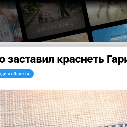
о заставил краснеть Гари
юди с обложки