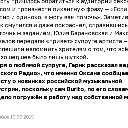
сту пришлось обратиться к аудитории сек
сом и произнести пикантную фразу — «Если
тно и одиноко, я могу вам помочь». Заметив
к смутился и даже покраснел, справившись
точным заданием, Юлия Барановская и Мак
алов передали «привет» супруге артиста —
спешили напомнить зрителям о том, что всё
изошедшее было лишь шуткой.
ря о любимой супруге, Гарик рассказал в
ского Радио», что именно Оксана сообща
сту о новинках российской музыкальной
стрии, поскольку сам Burito, по его слова
ело погружён в работу над собственной 
ября 10:00 2019