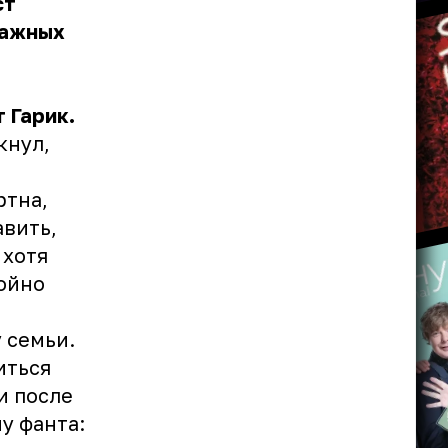
ст
важных
 Гарик.
кнул,
:
ртна,
авить,
 хотя
ойно
 семьи.
иться
и после
у фанта: