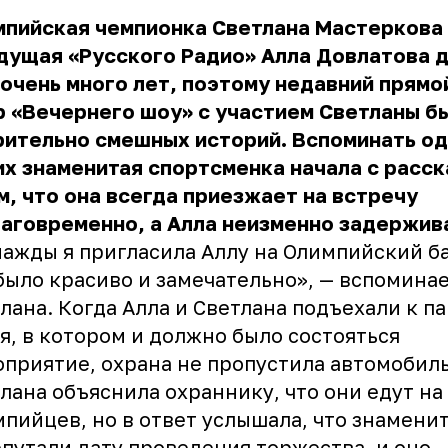
мпийская чемпионка Светлана Мастеркова
едущая «Русского Радио» Алла Довлатова 
очень много лет, поэтому недавний прямо
 «Вечернего шоу» с участием Светланы б
рительно смешных историй. Вспоминать о
их знаменитая спортсменка начала с расск
м, что она всегда приезжает на встречу
аговременно, а Алла неизменно задержив
ажды я пригласила Аллу на Олимпийский ба
было красиво и замечательно», — вспомина
лана. Когда Алла и Светлана подъехали к п
я, в котором и должно было состояться
приятие, охрана не пропустила автомобиль
лана объяснила охраннику, что они едут на
пийцев, но в ответ услышала, что знамени
путали дату проведения торжества, и оно