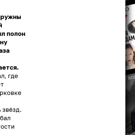
дружны
й
ыл полон
дну
аза
ается.
л, где
ет
арковке
 звёзд.
 бал
тости