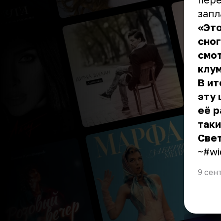
запл
«Это
сног
смот
клум
В ит
эту 
её р
таки
Свет
~#wi
9 сен