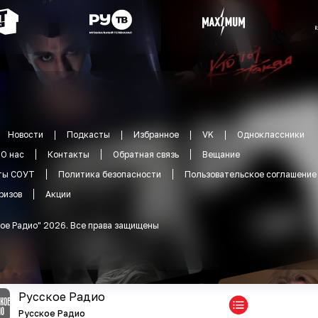
Новости
Подкасты
Избранное
VK
Одноклассники
О нас
Контакты
Обратная связь
Вещание
ты СОУТ
Политика безопасности
Пользовательское соглашение
ризов
Акции
ое Радио
"
2026
.
Все права защищены
Русское Радио
Русское Радио