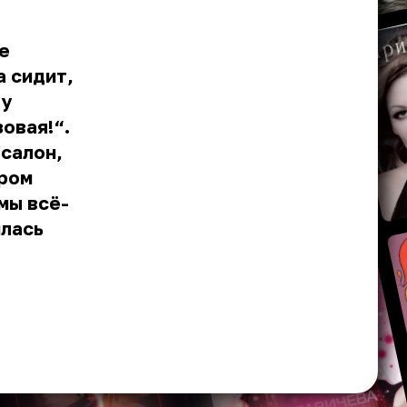
е
а сидит,
ту
овая!“.
салон,
тром
мы всё-
илась