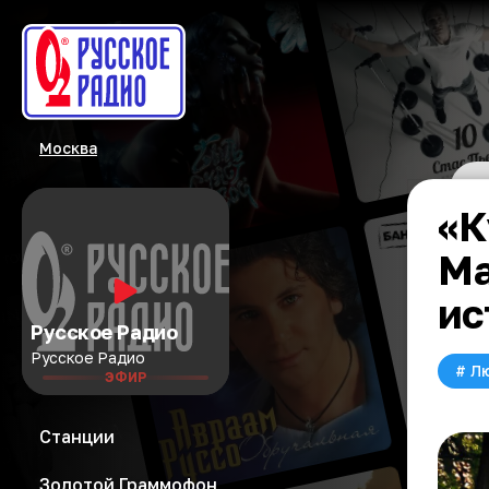
Москва
«К
Ма
ис
Русское Радио
Русское Радио
#
Л
ЭФИР
Станции
Золотой Граммофон