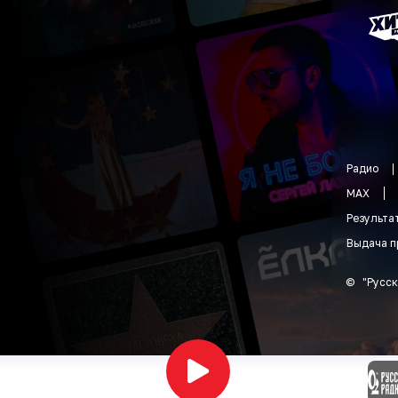
Радио
MAX
Результа
Выдача п
©
"
Русск