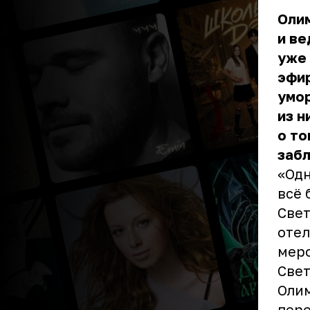
Оли
и в
уже 
эфир
умо
из н
о то
забл
«Одн
всё 
Свет
отел
меро
Свет
Олим
пере