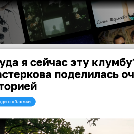
уда я сейчас эту клумбу
стеркова поделилась о
торией
юди с обложки