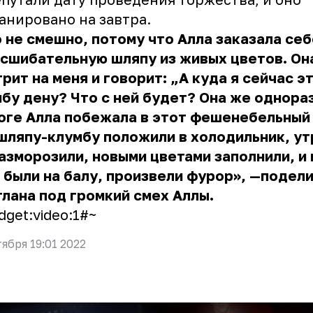
анировано на завтра.
 не смешно, потому что Алла заказала себ
сшибательную шляпу из живых цветов. Он
рит на меня и говорит: „А куда я сейчас э
бу дену? Что с ней будет? Она же однораз
оге Алла побежала в этот фешенебельный 
шляпу-клумбу положили в холодильник, у
азморозили, новыми цветами заполнили, и 
 были на балу, произвели фурор», —подел
лана под громкий смех Аллы.
dget:video:1#~
тября 19:01 2022