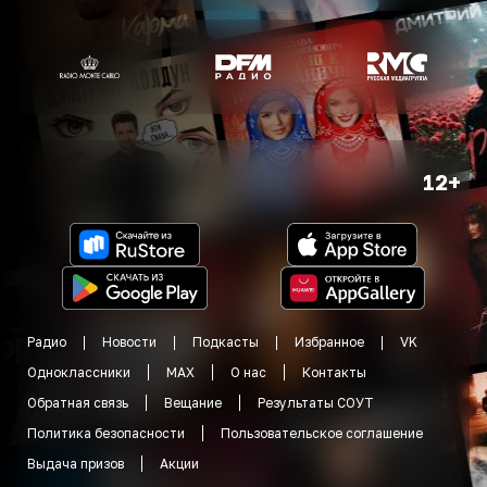
12+
Радио
Новости
Подкасты
Избранное
VK
Одноклассники
MAX
О нас
Контакты
Обратная связь
Вещание
Результаты СОУТ
Политика безопасности
Пользовательское соглашение
Выдача призов
Акции