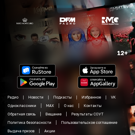
12+
Радио
Новости
Подкасты
Избранное
VK
Одноклассники
MAX
О нас
Контакты
Обратная связь
Вещание
Результаты СОУТ
Политика безопасности
Пользовательское соглашение
Выдача призов
Акции